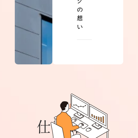
ク
の
想
い
JOBS
仕事紹介