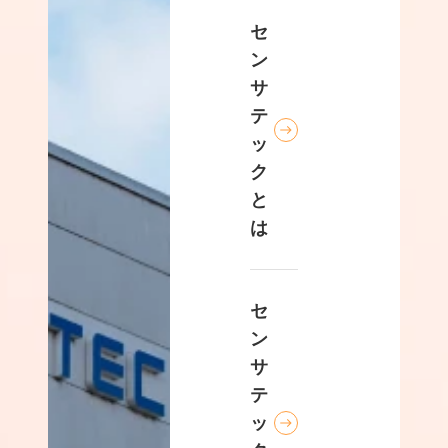
セ
ン
サ
テ
ッ
ク
と
は
セ
ン
サ
テ
ッ