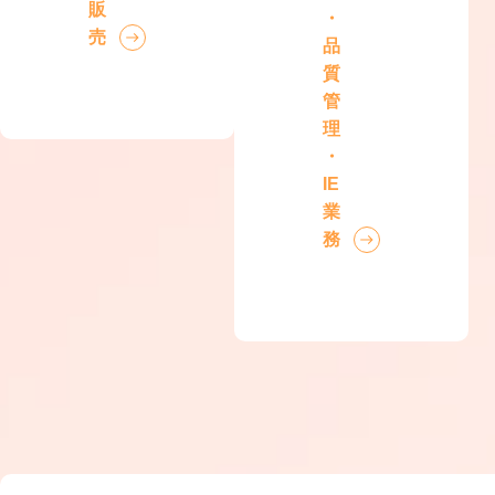
販
・
売
品
質
管
理
・
IE
業
務