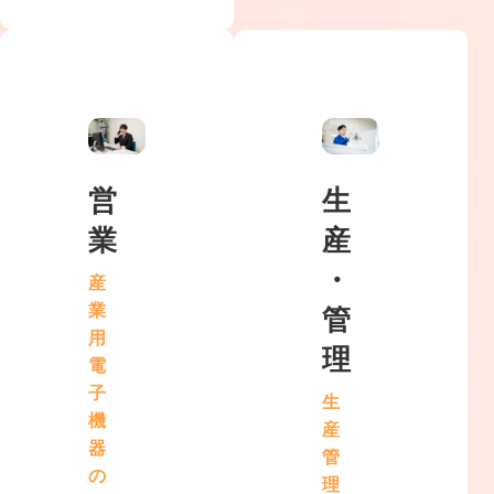
営
生
業
産
・
産
業
管
用
理
電
子
生
機
産
器
管
の
理