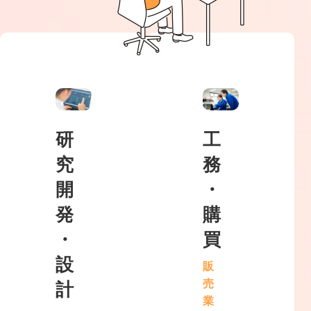
研
工
究
務
開
・
発
購
・
買
設
販
売
計
業