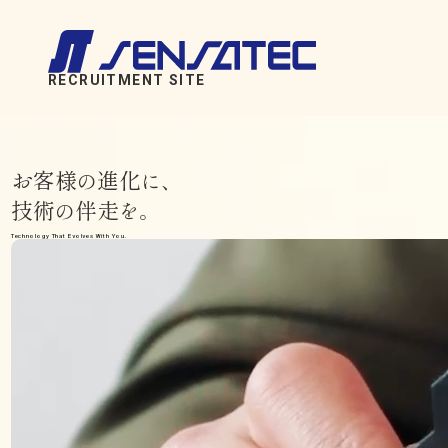
RECRUITMENT SITE
お客様
進化
の
に、
技術
伴走
の
を。
Technology That Evolves With You.