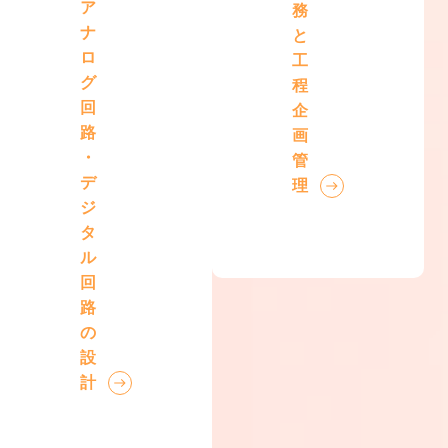
ア
務
ナ
と
ロ
工
グ
程
回
企
路
画
・
管
デ
理
ジ
タ
ル
回
路
の
設
計