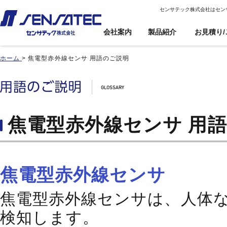
センサテック株式会社はセン
会社案内
製品紹介
お見積り/
ホーム
>
焦電型赤外線センサ 用語のご説明
産機用
産機用
製品紹介トップ
お見積り/ご注
カスタム対応ト
文
ップ
近接センサ
近接センサ
電子ボリューム
電子ボリューム
品番インデックス
近接変位センサ
近接変位センサ
衝撃センサ
衝撃センサ
ご利用案内
製品比較
静電容量形近接センサ
静電容量形近接センサ
傾斜センサ
傾斜センサ
焦電型赤外線センサ 用
利用規約
用途事例
差動容量型近接センサ
差動容量型近接センサ
ジャイロセンサ
ジャイロセンサ
カートを見る
基板実装のご紹介
磁気センサ
磁気センサ
光電センサ
光電センサ
無人搬送車(AGV)用セン
無人搬送車(AGV)用セン
赤外線温度センサ
赤外線温度センサ
サ
サ
焦電型赤外線センサ
温湿度センサ
温湿度センサ
歯車(ギア)センサ
歯車(ギア)センサ
水位センサ
水位センサ
タッチセンサ
タッチセンサ
焦電型赤外線センサは、人体
検知します。