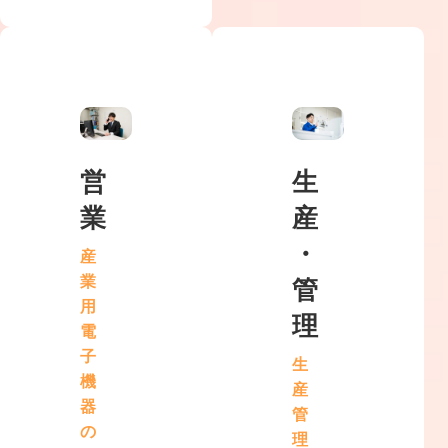
営
生
業
産
・
産
業
管
用
理
電
子
生
機
産
器
管
の
理