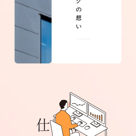
ク
の
想
い
JOBS
仕事紹介