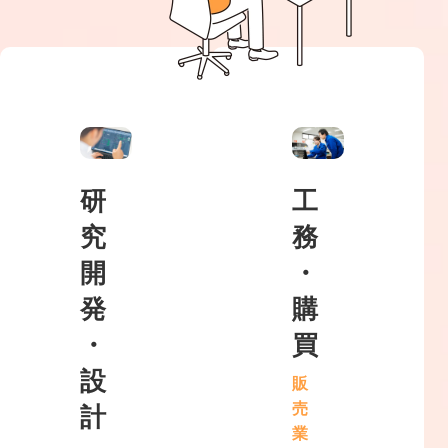
研
工
究
務
開
・
発
購
・
買
設
販
売
計
業