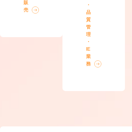
販
・
売
品
質
管
理
・
IE
業
務