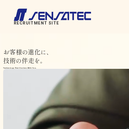
RECRUITMENT SITE
お客様
進化
の
に、
技術
伴走
の
を。
Technology That Evolves With You.