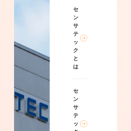
セ
ン
サ
テ
ッ
ク
と
は
セ
ン
サ
テ
ッ