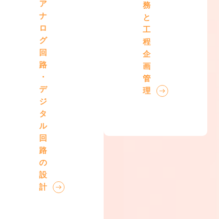
ア
務
ナ
と
ロ
工
グ
程
回
企
路
画
・
管
デ
理
ジ
タ
ル
回
路
の
設
計