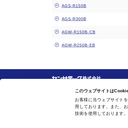
AGS-R150B
AGS-R300B
AGW-R150B-CB
AGW-R250B-EB
〒621-0013 京都府亀岡市大井町並河3丁目
このウェブサイトはCook
TEL:0771-24-1145（代） FAX:0771-24-
当社の商品は全てRoHS対応品です。
お客様に当ウェブサイトを
用しております。また、
技術を使用しております