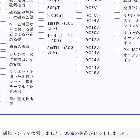
磁気検出
500μT
DC5V
交流2線
磁気記録媒体
2,000μT
DC5V ～
NPNト
への磁気監視
DC24V
スタ オ
1mT以下(10G
ゲーム機器な
ンコレク
DC10V～
以下)
どにおける磁
DC30V
Nch MO
石による不正
1～4mT (10
オープン
の監視
DC12V
～40G)
イン
磁石の検出
5mT以上(50G
DC12V～
Pch MO
以上)
DC24V
シリンダーの
オープン
位置検出とそ
DC24V
イン
の制御
DC24V～
マグネットを
DC48V
用いた金属パ
レット、移動
テーブルの位
置検出
扉の開閉検出
等
磁気センサで検索しました。
35点
の製品がヒットしました。