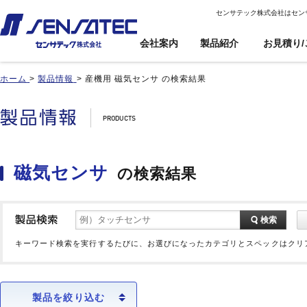
センサテック株式会社はセン
会社案内
製品紹介
お見積り/
ホーム
>
製品情報
>
産機用 磁気センサ の検索結果
産機用
産機用
製品紹介トップ
お見積り/ご注
カスタム対応ト
文
ップ
近接センサ
近接センサ
電子ボリューム
電子ボリューム
品番インデックス
近接変位センサ
近接変位センサ
衝撃センサ
衝撃センサ
ご利用案内
製品比較
静電容量形近接センサ
静電容量形近接センサ
傾斜センサ
傾斜センサ
利用規約
磁気センサ
の検索結果
用途事例
差動容量型近接センサ
差動容量型近接センサ
ジャイロセンサ
ジャイロセンサ
カートを見る
基板実装のご紹介
磁気センサ
磁気センサ
光電センサ
光電センサ
無人搬送車(AGV)用セン
無人搬送車(AGV)用セン
赤外線温度センサ
赤外線温度センサ
検索
サ
サ
温湿度センサ
温湿度センサ
歯車(ギア)センサ
歯車(ギア)センサ
キーワード検索を実行するたびに、お選びになったカテゴリとスペックはクリ
水位センサ
水位センサ
タッチセンサ
タッチセンサ
製品を絞り込む