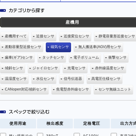
産機用
産機用すべて
近接センサ
近接変位センサ
静電容量形近接センサ
差動容量型近接センサ
磁気センサ
無人搬送車(AGV)用センサ
歯車(ギア)センサ
タッチセンサ
電子ボリューム
衝撃センサ
傾斜センサ
ジャイロセンサ
光電センサ
赤外線温度センサ
温湿度センサ
水位センサ
信号伝送器
高電圧仕様センサ
CANopen対応傾斜センサ
焦電型赤外線センサ
センサ無線ユニット
使用用途
検出感度
定格電圧
出力方
狭い場所での
380μT
AC100V
直流2線