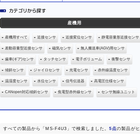
産機用
産機用すべて
近接センサ
近接変位センサ
静電容量形近接センサ
差動容量型近接センサ
磁気センサ
無人搬送車(AGV)用センサ
歯車(ギア)センサ
タッチセンサ
電子ボリューム
衝撃センサ
傾斜センサ
ジャイロセンサ
光電センサ
赤外線温度センサ
温湿度センサ
水位センサ
信号伝送器
高電圧仕様センサ
CANopen対応傾斜センサ
焦電型赤外線センサ
センサ無線ユニット
すべての製品から「
MS-F4U3
」で検索しました。
5点
の製品が