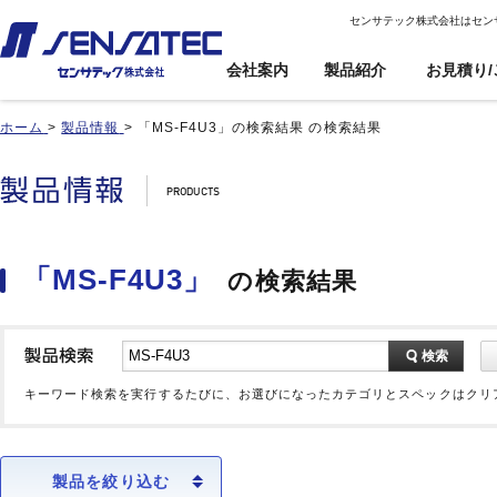
センサテック株式会社はセン
会社案内
製品紹介
お見積り/
ホーム
>
製品情報
>
「MS-F4U3」の検索結果 の検索結果
産機用
産機用
製品紹介トップ
お見積り/ご注
カスタム対応ト
文
ップ
近接センサ
近接センサ
電子ボリューム
電子ボリューム
品番インデックス
近接変位センサ
近接変位センサ
衝撃センサ
衝撃センサ
ご利用案内
製品比較
静電容量形近接センサ
静電容量形近接センサ
傾斜センサ
傾斜センサ
利用規約
「MS-F4U3」
の検索結果
用途事例
差動容量型近接センサ
差動容量型近接センサ
ジャイロセンサ
ジャイロセンサ
カートを見る
基板実装のご紹介
磁気センサ
磁気センサ
光電センサ
光電センサ
無人搬送車(AGV)用セン
無人搬送車(AGV)用セン
赤外線温度センサ
赤外線温度センサ
検索
サ
サ
温湿度センサ
温湿度センサ
歯車(ギア)センサ
歯車(ギア)センサ
キーワード検索を実行するたびに、お選びになったカテゴリとスペックはクリ
水位センサ
水位センサ
タッチセンサ
タッチセンサ
製品を絞り込む