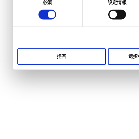
必須
設定情報
意
の
選
択
拒否
選択