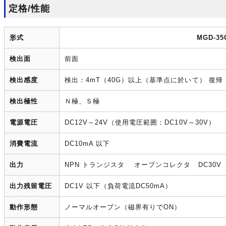
定格/性能
形式
MGD-35
検出面
前面
検出感度
検出：4mT（40G）以上（基準点に於いて） 復帰
検出極性
Ｎ極、Ｓ極
電源電圧
DC12V～24V（使用電圧範囲：DC10V～30V）
消費電流
DC10mA 以下
出力
NPN トランジスタ オープンコレクタ DC30V 
出力残留電圧
DC1V 以下（負荷電流DC50mA）
動作形態
ノーマルオープン（磁界有りでON）