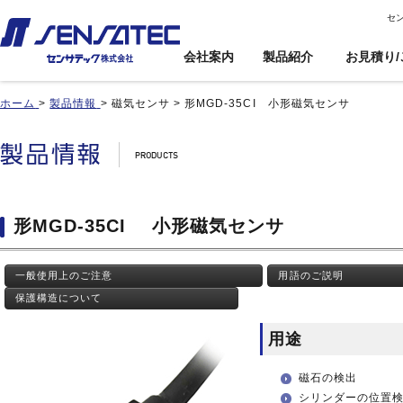
セ
会社案内
製品紹介
お見積り/
ホーム
>
製品情報
>
磁気センサ
>
形MGD-35CI 小形磁気センサ
産機用
産機用
製品紹介トップ
お見積り/ご注
カスタム対応ト
文
ップ
近接センサ
近接センサ
電子ボリューム
電子ボリューム
品番インデックス
近接変位センサ
近接変位センサ
衝撃センサ
衝撃センサ
ご利用案内
製品比較
静電容量形近接センサ
静電容量形近接センサ
傾斜センサ
傾斜センサ
利用規約
形MGD-35CI 小形磁気センサ
用途事例
差動容量型近接センサ
差動容量型近接センサ
ジャイロセンサ
ジャイロセンサ
カートを見る
基板実装のご紹介
磁気センサ
磁気センサ
光電センサ
光電センサ
一般使用上のご注意
用語のご説明
無人搬送車(AGV)用セン
無人搬送車(AGV)用セン
赤外線温度センサ
赤外線温度センサ
サ
サ
保護構造について
温湿度センサ
温湿度センサ
歯車(ギア)センサ
歯車(ギア)センサ
水位センサ
水位センサ
用途
タッチセンサ
タッチセンサ
磁石の検出
シリンダーの位置