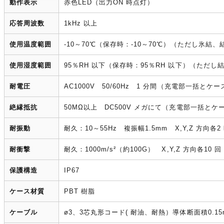
動作表示
赤色LED（出力ON 時点灯）
応答周波数
1kHz 以上
使用温度範囲
-10～70℃（保存時：-10～70℃）（ただし氷結
使用湿度範囲
95％RH 以下（保存時：95％RH 以下）（ただ
耐電圧
AC1000V 50/60Hz 1 分間（充電部一括とケ
絶縁抵抗
50MΩ以上 DC500V メガにて（充電部一括とケ
耐振動
耐久：10～55Hz 複振幅1.5mm X,Y,Z 方向
耐衝撃
耐久：1000m/s²（約100G） X,Y,Z 方向各10
保護構造
IP67
ケース材質
PBT 樹脂
ケーブル
ø3、3芯丸形コード( 耐油、耐熱）導体断面積0.15