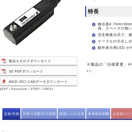
特長
検出面4.7mm×
為、スペースの無
完全無接点式で、
ケーブルの引出しが
動作表示用LED 
製品カタログダウンロード
※製品の「仕様変更」
い。
3D PDFダウンロード
MGD-35CI CADデータダウンロード
(DXF / Parasolid / STEP / IGES)
定格/性能
外形寸法図/出力回路
取扱い上の注意
参考検出距離
お見積り/