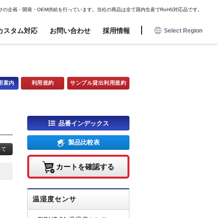
JAPANESE
ENGLISH
DE
FR
ES
サの企画・開発・OEM供給を行っています。当社の商品は全て国内生産でRoHS対応品です。
カスタム対応
お問い合わせ
採用情報
Select Region
日本語
English
アミューズメント用
アミューズメント用
オプション
オプション
Deutsch
用案内
利用規約
サンプル貸出利用規約
近接センサ
近接センサ
コネクタハーネス
コネクタハーネス
Francais
電波センサ
電波センサ
磁気センサ用マグネット
磁気センサ用マグネット
Espanol
磁気センサ
磁気センサ
取付金具・コネクタハーネス
取付金具・コネクタハーネス
品番インデックス
タッチセンサ
タッチセンサ
業務委託フロー
衝撃センサ
衝撃センサ
製品比較表
いて
電子ボリューム
電子ボリューム
照光式押しボタン
照光式押しボタン
カートを確認する
温湿度センサ