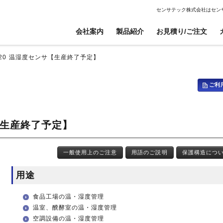
センサテック株式会社はセン
会社案内
製品紹介
お見積り/ご注文
-20 温湿度センサ【生産終了予定】
ご利
電子ボリューム
電子ボリューム
信号伝送器
信号伝送器
衝撃センサ
衝撃センサ
高電圧仕様センサ
高電圧仕様センサ
傾斜センサ
傾斜センサ
CANopen対応傾斜センサ
CANopen対応傾斜センサ
サ【生産終了予定】
ジャイロセンサ
ジャイロセンサ
焦電型赤外線センサ
焦電型赤外線センサ
ケーブル、ワイヤー、コイル巻線加工
開発・設計
光電センサ
光電センサ
センサ無線ユニット
センサ無線ユニット
一般使用上のご注意
用語のご説明
保護構造につ
赤外線温度センサ
赤外線温度センサ
温湿度センサ
温湿度センサ
用途
水位センサ
水位センサ
食品工場の温・湿度管理
温室、醗酵室の温・湿度管理
空調設備の温・湿度管理