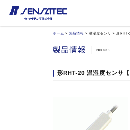
ホーム
>
製品情報
>
温湿度センサ
>
形RHT
産機用
産機用
製品紹介トップ
お見積り/ご注文
カスタム対応トップ
近接センサ
近接センサ
品番インデックス
ご利用案内
近接変位センサ
近接変位センサ
製品比較
利用規約
静電容量形近接センサ
静電容量形近接センサ
形RHT-20 温湿度セン
用途事例
カートを見る
差動容量型近接センサ
差動容量型近接センサ
基板実装のご紹介
磁気センサ
磁気センサ
無人搬送車(AGV)用センサ
無人搬送車(AGV)用センサ
歯車(ギア)センサ
歯車(ギア)センサ
タッチセンサ
タッチセンサ