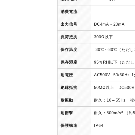
消費電流
-
出力信号
DC4mA～20mA
負荷抵抗
300Ω以下
保存温度
-30℃～80℃（ただ
保存湿度
95％RH以下（ただ
耐電圧
AC500V 50/60
絶縁抵抗
50MΩ以上 DC5
耐振動
耐久：10～55Hz 複
耐衝撃
耐久：500m/s² （
保護構造
IP64