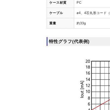
ケース材質
PC
ケーブル
ø4、4芯丸形コード（
重量
約33g
特性グラフ(代表例)