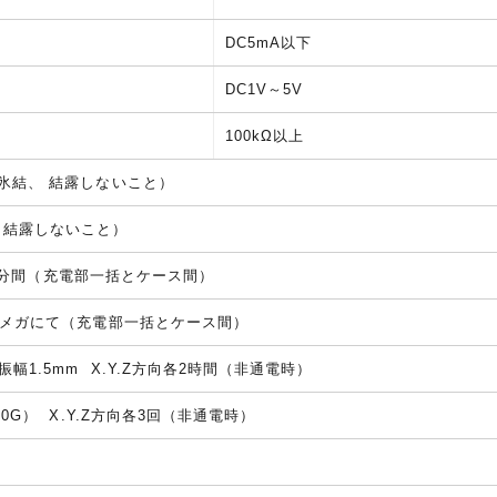
DC5mA以下
DC1V～5V
100kΩ以上
し氷結、 結露しないこと）
し 結露しないこと）
Hz 1分間（充電部一括とケース間）
00Vメガにて（充電部一括とケース間）
振幅1.5mm X.Y.Z方向各2時間（非通電時）
約50G） X.Y.Z方向各3回（非通電時）