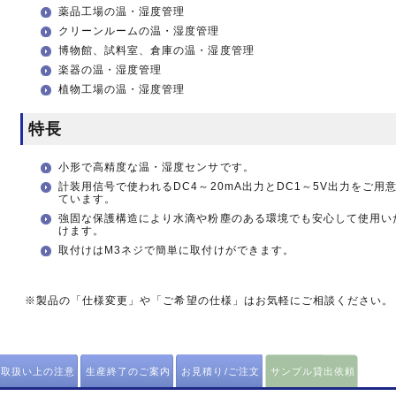
薬品工場の温・湿度管理
クリーンルームの温・湿度管理
博物館、試料室、倉庫の温・湿度管理
楽器の温・湿度管理
植物工場の温・湿度管理
特長
小形で高精度な温・湿度センサです。
計装用信号で使われるDC4～20mA出力とDC1～5V出力をご用
ています。
強固な保護構造により水滴や粉塵のある環境でも安心して使用い
けます。
取付けはM3ネジで簡単に取付けができます。
※製品の「仕様変更」や「ご希望の仕様」はお気軽にご相談ください。
取扱い上の注意
生産終了のご案内
お見積り/ご注文
サンプル貸出依頼