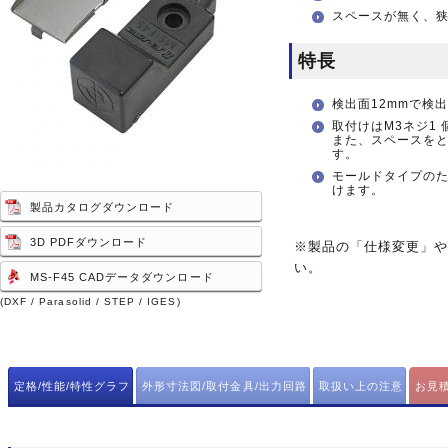
スペースが無く、
特長
検出面12mmで検
取付けはM3ネジ1
また、スペースを
す。
モールドタイプの
けます。
製品カタログダウンロード
3D PDFダウンロード
※製品の「仕様変更」
い。
MS-F45 CADデータダウンロード
(DXF / Parasolid / STEP / IGES)
定格/性能/特性グラフ
外形寸法図/取付金具/出力回路
取扱い上の注意
お見