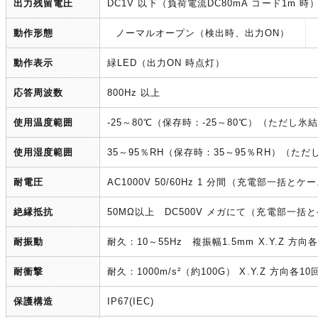
出力残留電圧
DC1V 以下（負荷電流DC80mA コード1m 時
動作形態
ノーマルオープン（検出時、出力ON）
動作表示
緑LED（出力ON 時点灯）
応答周波数
800Hz 以上
使用温度範囲
-25～80℃（保存時：-25～80℃）（ただし
使用湿度範囲
35～95％RH（保存時：35～95％RH）（た
耐電圧
AC1000V 50/60Hz 1 分間（充電部一括とケ
絶縁抵抗
50MΩ以上 DC500V メガにて（充電部一括
耐振動
耐久：10～55Hz 複振幅1.5mm X.Y.Z 方
耐衝撃
耐久：1000m/s²（約100G） X.Y.Z 方向各
保護構造
IP67(IEC)