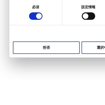
同
必須
設定情報
意
の
選
択
拒否
選択