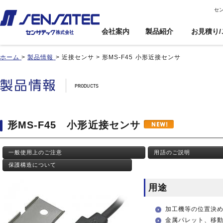
セ
会社案内
製品紹介
お見積り/
ホーム
>
製品情報
>
近接センサ
>
形MS-F45 小形近接センサ
産機用
産機用
製品紹介トップ
お見積り/ご注
カスタム対応ト
文
ップ
近接センサ
近接センサ
電子ボリューム
電子ボリューム
品番インデックス
近接変位センサ
近接変位センサ
衝撃センサ
衝撃センサ
ご利用案内
製品比較
静電容量形近接センサ
静電容量形近接センサ
傾斜センサ
傾斜センサ
利用規約
形MS-F45 小形近接センサ
用途事例
差動容量型近接センサ
差動容量型近接センサ
ジャイロセンサ
ジャイロセンサ
カートを見る
基板実装のご紹介
磁気センサ
磁気センサ
光電センサ
光電センサ
一般使用上のご注意
用語のご説明
無人搬送車(AGV)用セン
無人搬送車(AGV)用セン
赤外線温度センサ
赤外線温度センサ
サ
サ
保護構造について
温湿度センサ
温湿度センサ
歯車(ギア)センサ
歯車(ギア)センサ
水位センサ
水位センサ
用途
タッチセンサ
タッチセンサ
加工機等の位置決
金属パレット、移