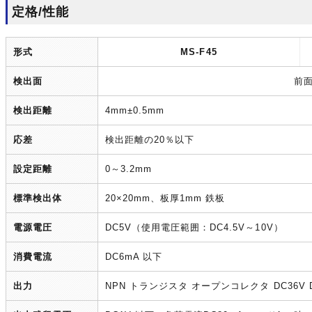
定格/性能
形式
MS-F45
検出面
前
検出距離
4mm±0.5mm
応差
検出距離の20％以下
設定距離
0～3.2mm
標準検出体
20×20mm、板厚1mm 鉄板
電源電圧
DC5V（使用電圧範囲：DC4.5V～10V）
消費電流
DC6mA 以下
出力
NPN トランジスタ オープンコレクタ DC36V D