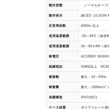
動作形態
ノーマルオープ
動作表示
緑LED（出力ON
応答周波数
800Hz 以上
使用温度範囲
-25～80℃（保
使用湿度範囲
35～95％RH（
耐電圧
AC1000V 50
絶縁抵抗
50MΩ以上 DC
耐振動
耐久：10～55Hz
耐衝撃
耐久：1000m/s²
保護構造
IP67(IEC)
ケース材質
ポリアリレート樹