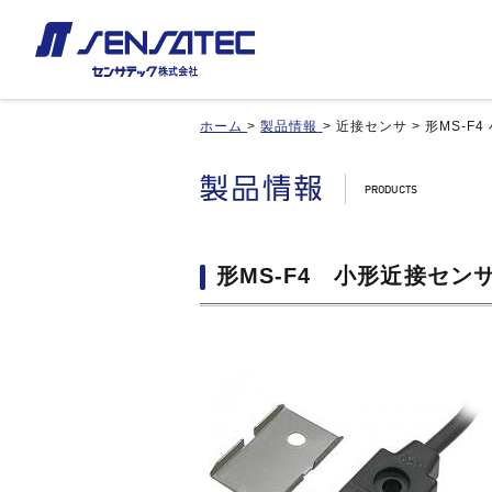
ホーム
>
製品情報
>
近接センサ
>
形MS-F
産機用
産機用
製品紹介トップ
お見積り/ご注文
カスタム対応トップ
近接センサ
近接センサ
品番インデックス
ご利用案内
近接変位センサ
近接変位センサ
製品比較
利用規約
静電容量形近接センサ
静電容量形近接センサ
形MS-F4 小形近接セン
用途事例
カートを見る
差動容量型近接センサ
差動容量型近接センサ
基板実装のご紹介
磁気センサ
磁気センサ
無人搬送車(AGV)用センサ
無人搬送車(AGV)用センサ
歯車(ギア)センサ
歯車(ギア)センサ
タッチセンサ
タッチセンサ