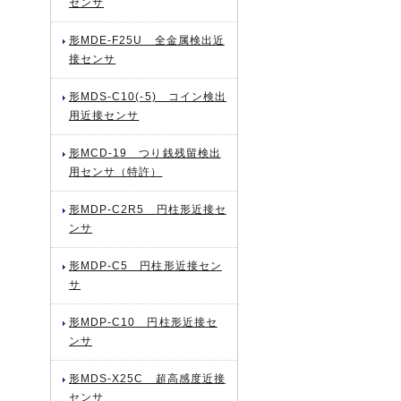
センサ
形MDE-F25U 全金属検出近
接センサ
形MDS-C10(-5) コイン検出
用近接センサ
形MCD-19 つり銭残留検出
用センサ（特許）
形MDP-C2R5 円柱形近接セ
ンサ
形MDP-C5 円柱形近接セン
サ
形MDP-C10 円柱形近接セ
ンサ
形MDS-X25C 超高感度近接
センサ