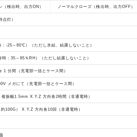
ン（検出時、出力ON）
ノーマルクローズ（検出時、出力OFF）
 時点灯）
存時：-25～80℃）（ただし氷結、結露しないこと）
保存時：35～95％RH）（ただし結露しないこと）
/60Hz 1 分間（充電部一括とケース間）
500V メガにて（充電部一括とケース間）
 複振幅1.5mm X.Y.Z 方向各2時間（非通電時）
（約100G） X.Y.Z 方向各10回（非通電時）
脂