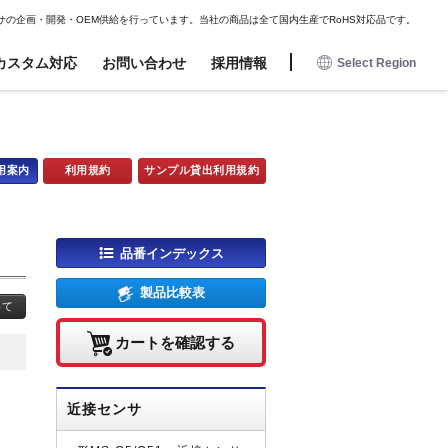
JAPANESE
サの企画・開発・OEM供給を行っています。当社の商品は全て国内生産でRoHS対応品です。
カスタム対応
お問い合わせ
採用情報
Select Region
日本語
アミューズメント用
アミューズメント用
オプション
オプション
用案内
利用規約
サンプル貸出利用規約
近接センサ
近接センサ
コネクタハーネス
コネクタハーネス
電波センサ
電波センサ
磁気センサ用マグネット
磁気センサ用マグネット
磁気センサ
磁気センサ
取付金具・コネクタハーネス
取付金具・コネクタハーネス
品番インデックス
タッチセンサ
タッチセンサ
業務委託フロー
衝撃センサ
衝撃センサ
製品比較表
いて
電子ボリューム
電子ボリューム
照光式押しボタン
照光式押しボタン
カートを確認する
近接センサ