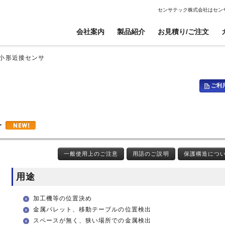
センサテック株式会社はセン
会社案内
製品紹介
お見積り/ご注文
4 小形近接センサ
ご利
電子ボリューム
電子ボリューム
信号伝送器
信号伝送器
衝撃センサ
衝撃センサ
高電圧仕様センサ
高電圧仕様センサ
傾斜センサ
傾斜センサ
CANopen対応傾斜センサ
CANopen対応傾斜センサ
サ
ジャイロセンサ
ジャイロセンサ
焦電型赤外線センサ
焦電型赤外線センサ
ケーブル、ワイヤー、コイル巻線加工
開発・設計
光電センサ
光電センサ
センサ無線ユニット
センサ無線ユニット
一般使用上のご注意
用語のご説明
保護構造につ
赤外線温度センサ
赤外線温度センサ
温湿度センサ
温湿度センサ
用途
水位センサ
水位センサ
加工機等の位置決め
金属パレット、移動テーブルの位置検出
スペースが無く、狭い場所での金属検出