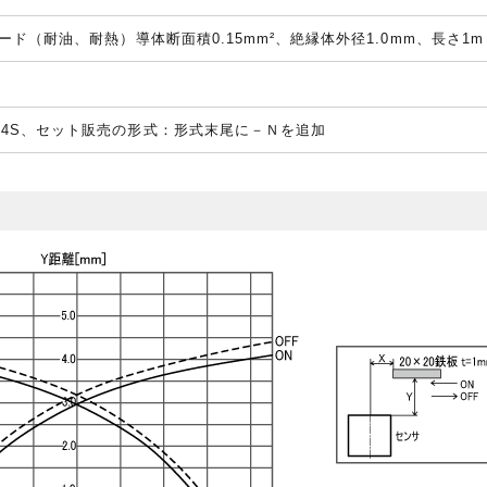
形コード（耐油、耐熱）導体断面積0.15mm²、絶縁体外径1.0mm、長さ1m
-F4S、セット販売の形式：形式末尾に－Ｎを追加