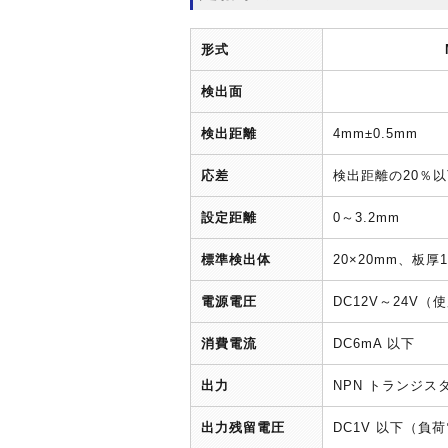
形式
検出面
検出距離
4mm±0.5mm
応差
検出距離の20％
設定距離
0～3.2mm
標準検出体
20×20mm、板厚
電源電圧
DC12V～24V（
消費電流
DC6mA 以下
出力
NPN トランジスタ
出力残留電圧
DC1V 以下（負荷