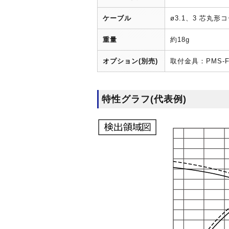
ケーブル
ø3.1、3 芯丸
重量
約18g
オプション(別売)
取付金具：PMS
特性グラフ(代表例)