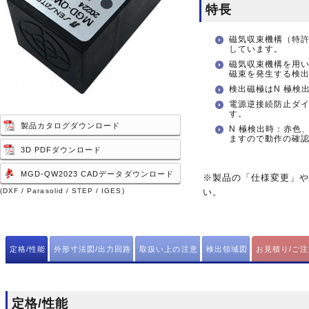
特長
磁気収束機構（特
しています。
磁気収束機構を用
磁束を発生する検
検出磁極はN 極検
電源逆接続防止ダ
す。
製品カタログダウンロード
N 極検出時：赤色
ますので動作の確
3D PDFダウンロード
MGD-QW2023 CADデータダウンロード
※製品の「仕様変更」
(DXF / Parasolid / STEP / IGES)
い。
定格/性能
外形寸法図/出力回路
取扱い上の注意
検出領域図
お見積り/ご
定格/性能