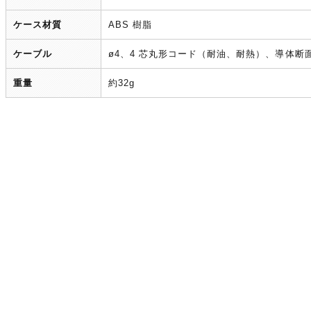
ケース材質
ABS 樹脂
ケーブル
ø4、4 芯丸形コード（耐油、耐熱）、導体断面積
重量
約32g