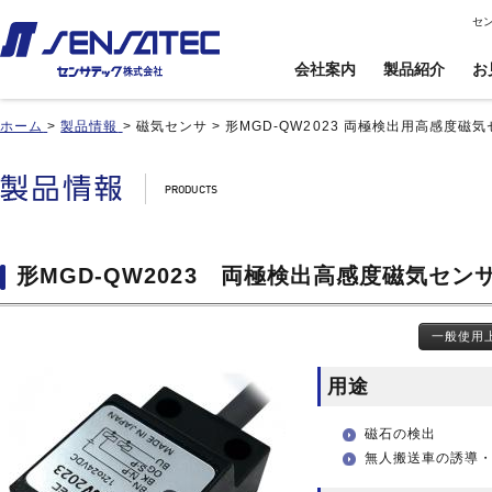
セ
会社案内
製品紹介
お
ホーム
>
製品情報
>
磁気センサ
>
形MGD-QW2023 両極検出用高感度磁
産機用
産機用
製品紹介トップ
お見積り/ご注
カスタム対応ト
文
ップ
近接センサ
近接センサ
電子ボリューム
電子ボリューム
品番インデックス
近接変位センサ
近接変位センサ
衝撃センサ
衝撃センサ
ご利用案内
製品比較
静電容量形近接センサ
静電容量形近接センサ
傾斜センサ
傾斜センサ
利用規約
形MGD-QW2023 両極検出高感度磁気セン
用途事例
差動容量型近接センサ
差動容量型近接センサ
ジャイロセンサ
ジャイロセンサ
カートを見る
基板実装のご紹介
磁気センサ
磁気センサ
光電センサ
光電センサ
一般使用
無人搬送車(AGV)用セン
無人搬送車(AGV)用セン
赤外線温度センサ
赤外線温度センサ
サ
サ
温湿度センサ
温湿度センサ
用途
歯車(ギア)センサ
歯車(ギア)センサ
水位センサ
水位センサ
タッチセンサ
タッチセンサ
磁石の検出
無人搬送車の誘導