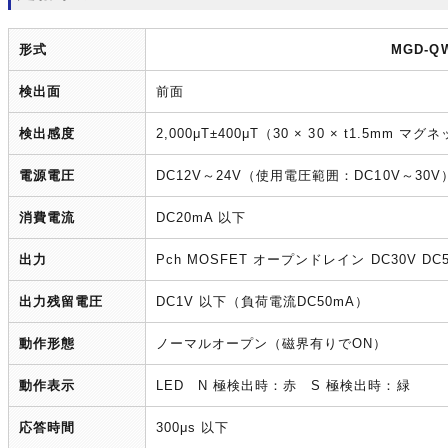
形式
MGD-QW
検出面
前面
検出感度
2,000μT±400μT（30 × 30 × t1.5mm
電源電圧
DC12V～24V（使用電圧範囲：DC10V～30
消費電流
DC20mA 以下
出力
Pch MOSFET オープンドレイン DC30V DC
出力残留電圧
DC1V 以下（負荷電流DC50mA）
動作形態
ノーマルオープン（磁界有りでON）
動作表示
LED N 極検出時：赤 S 極検出時：緑
応答時間
300μs 以下