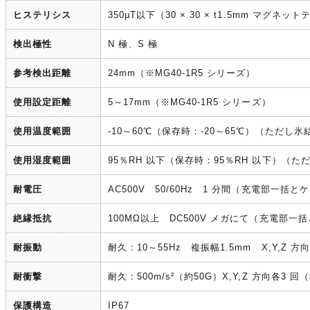
ヒステリシス
350μT以下（30 × 30 × t1.5mm マグネ
検出極性
N 極、S 極
参考検出距離
24mm（※MG40-1R5 シリーズ）
使用設定距離
5～17mm（※MG40-1R5 シリーズ）
使用温度範囲
-10～60℃（保存時：-20～65℃）（ただし
使用湿度範囲
95％RH 以下（保存時：95％RH 以下）（
耐電圧
AC500V 50/60Hz 1 分間（充電部一括と
絶縁抵抗
100MΩ以上 DC500V メガにて（充電部一
耐振動
耐久：10～55Hz 複振幅1.5mm X,Y,Z 
耐衝撃
耐久：500m/s²（約50G）X,Y,Z 方向各3 
保護構造
IP67