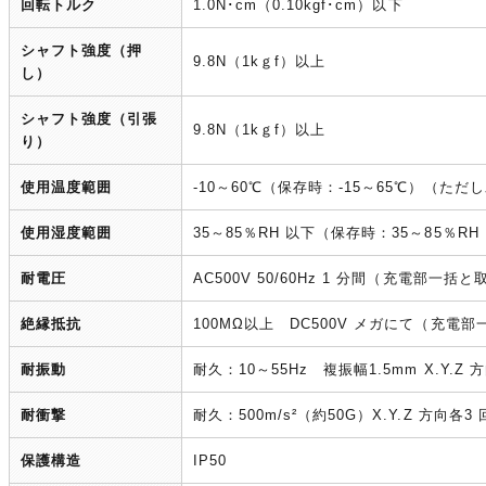
回転トルク
1.0N･cm（0.10kgf･cm）以下
シャフト強度（押
9.8N（1kｇf）以上
し）
シャフト強度（引張
9.8N（1kｇf）以上
り）
使用温度範囲
-10～60℃（保存時：-15～65℃）（た
使用湿度範囲
35～85％RH 以下（保存時：35～85％
耐電圧
AC500V 50/60Hz 1 分間（充電部一括
絶縁抵抗
100MΩ以上 DC500V メガにて（充電
耐振動
耐久：10～55Hz 複振幅1.5mm X.Y.
耐衝撃
耐久：500m/s²（約50G）X.Y.Z 方向各
保護構造
IP50