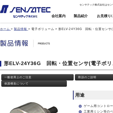
センサテック株式会社はセン
会社案内
製品紹介
お見積り/
ホーム
>
製品情報
>
電子ボリューム
>
形ELV-24Y36G 回転・位置センサ
産機用
産機用
製品紹介トップ
お見積り/ご注
カスタム対応ト
文
ップ
近接センサ
近接センサ
電子ボリューム
電子ボリューム
品番インデックス
近接変位センサ
近接変位センサ
衝撃センサ
衝撃センサ
ご利用案内
製品比較
静電容量形近接センサ
静電容量形近接センサ
傾斜センサ
傾斜センサ
利用規約
形ELV-24Y36G 回転・位置センサ(電子ボ
用途事例
差動容量型近接センサ
差動容量型近接センサ
ジャイロセンサ
ジャイロセンサ
カートを見る
基板実装のご紹介
磁気センサ
磁気センサ
光電センサ
光電センサ
一般使用上のご注意
用語のご説明
無人搬送車(AGV)用セン
無人搬送車(AGV)用セン
赤外線温度センサ
赤外線温度センサ
サ
サ
保護構造について
温湿度センサ
温湿度センサ
歯車(ギア)センサ
歯車(ギア)センサ
水位センサ
水位センサ
用途
タッチセンサ
タッチセンサ
ゲーム用コントロ
工業用ミシン等の