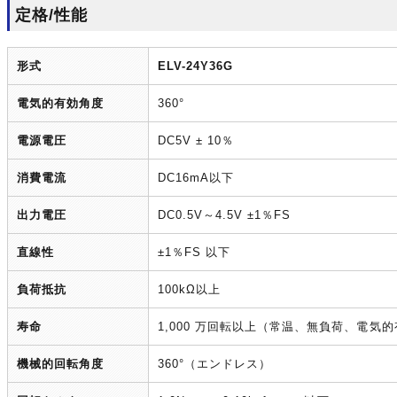
定格/性能
形式
ELV-24Y36G
電気的有効角度
360°
電源電圧
DC5V ± 10％
消費電流
DC16mA以下
出力電圧
DC0.5V～4.5V ±1％FS
直線性
±1％FS 以下
負荷抵抗
100kΩ以上
寿命
1,000 万回転以上（常温、無負荷、電気
機械的回転角度
360°（エンドレス）