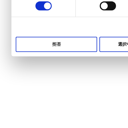
の
選
択
拒否
選択