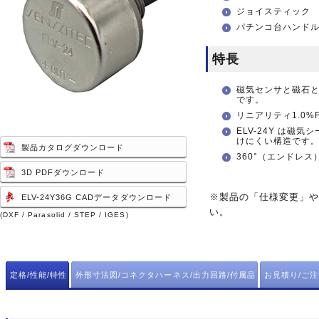
ジョイスティック
パチンコ台ハンド
特長
磁気センサと磁石
です。
リニアリティ1.0%
ELV-24Y は
けにくい構造です
製品カタログダウンロード
360°（エンドレ
3D PDFダウンロード
※製品の「仕様変更」
ELV-24Y36G CADデータダウンロード
い。
(DXF / Parasolid / STEP / IGES)
定格/性能/特性
外形寸法図/コネクタハーネス/出力回路/付属品
お見積り/ご