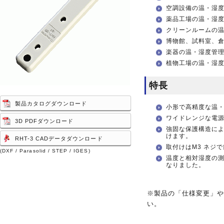
空調設備の温・湿
薬品工場の温・湿
クリーンルームの
博物館、試料室、
楽器の温・湿度管
植物工場の温・湿
特長
製品カタログダウンロード
小形で高精度な温
ワイドレンジな電源電
3D PDFダウンロード
強固な保護構造に
けます。
RHT-3 CADデータダウンロード
取付けはM3 ネジ
(DXF / Parasolid / STEP / IGES)
温度と相対湿度の
なりました。
※製品の「仕様変更」
い。