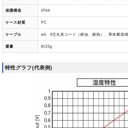
保護構造
IP64
ケース材質
PC
ケーブル
ø4、4芯丸形コード（耐油、耐熱）、導体断面積0.
重量
約33g
特性グラフ(代表例)