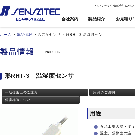
センサテック株式会社はセン
会社案内
製品紹介
お見積り/
ホーム
>
製品情報
>
温湿度センサ
>
形RHT-3 温湿度センサ
産機用
産機用
製品紹介トップ
お見積り/ご注
カスタム対応ト
文
ップ
近接センサ
近接センサ
電子ボリューム
電子ボリューム
品番インデックス
近接変位センサ
近接変位センサ
衝撃センサ
衝撃センサ
ご利用案内
製品比較
静電容量形近接センサ
静電容量形近接センサ
傾斜センサ
傾斜センサ
利用規約
形RHT-3 温湿度センサ
用途事例
差動容量型近接センサ
差動容量型近接センサ
ジャイロセンサ
ジャイロセンサ
カートを見る
基板実装のご紹介
磁気センサ
磁気センサ
光電センサ
光電センサ
一般使用上のご注意
用語のご説明
無人搬送車(AGV)用セン
無人搬送車(AGV)用セン
赤外線温度センサ
赤外線温度センサ
サ
サ
保護構造について
温湿度センサ
温湿度センサ
歯車(ギア)センサ
歯車(ギア)センサ
水位センサ
水位センサ
用途
タッチセンサ
タッチセンサ
食品工場の温・湿
温室、醗酵室の温