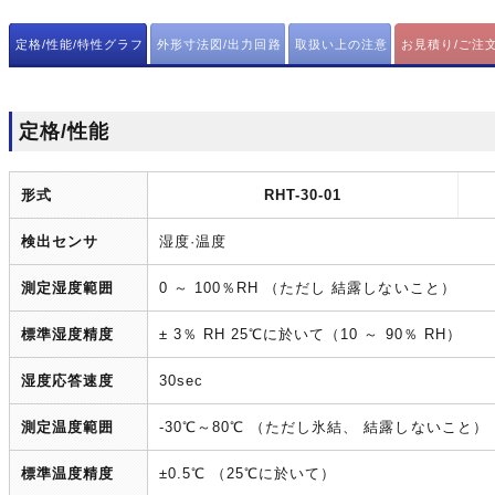
定格/性能/特性グラフ
外形寸法図/出力回路
取扱い上の注意
お見積り/ご注
定格/性能
形式
RHT-30-01
検出センサ
湿度·温度
測定湿度範囲
0 ～ 100％RH （ただし 結露しないこと）
標準湿度精度
± 3％ RH 25℃に於いて（10 ～ 90％ RH）
湿度応答速度
30sec
測定温度範囲
-30℃～80℃ （ただし氷結、 結露しないこと）
標準温度精度
±0.5℃ （25℃に於いて）