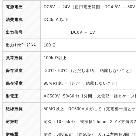
電源電圧
DC5V ～ 24V（使用電圧範囲：DC4.5V ～ 30
消費電流
DC3mA 以下
出力信号
DC0V ～ 1V
出力ｲﾝﾋﾟｰﾀﾞﾝｽ
100 Ω
負荷抵抗
100k Ω以上
保存温度
-30℃～80℃ （ただし氷結、 結露しないこと）
保存湿度
95％RH以下（ただし 結露しないこと）
耐電圧
AC500V 50/60Hz 1分間（充電部一括とケー
絶縁抵抗
50MΩ以上 DC500Vメガにて（充電部一括と
耐振動
耐久：10～55Hz 複振幅1.5mm X.Y.Z方
耐衝撃
耐久：500m/s² （約50G） X.Y.Z方向各3回