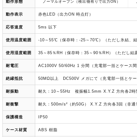
動作形態
ノーマルオープン（検出物有りで出力ON）
動作表示
赤色LED（出力ON 時点灯）
応答速度
5ms 以下
使用温度範囲
-10～55℃（保存時：-25～70℃）（ただし氷結
使用湿度範囲
35～85％RH（保存時：35～90％RH）（ただし
耐電圧
AC1000V 50/60Hz 1 分間（充電部一括とケース
絶縁抵抗
50MΩ以上 DC500V メガにて（充電部一括とケ
耐振動
耐久：10～55Hz 複振幅1.5mm X.Y.Z 方向各
耐衝撃
耐久：500m/s²（約50G） X.Y.Z 方向各3回（非
保護構造
IP50
ケース材質
ABS 樹脂