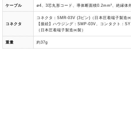
ケーブル
ø4、3芯丸形コード、導体断面積0.2mm²、絶縁体外
コネクタ：SMR-03V (3ピン)（日本圧着端子製造
コネクタ
【接続】ハウジング：SMP-03V、コンタクト：SYM-0
（日本圧着端子製造㈱製）
重量
約37g