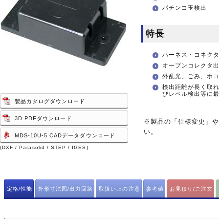
パチンコ玉検出
特長
ハーネス・コネク
オープンコレクタ
外乱光、ごみ、ホ
検出距離が長く取
びレベル検出等に
製品カタログダウンロード
3D PDFダウンロード
※製品の「仕様変更」
い。
MDS-10U-5 CADデータダウンロード
(DXF / Parasolid / STEP / IGES)
定格/性能
外形寸法図/出力回路
取扱い上の注意
参考値
お見積り/ご注文