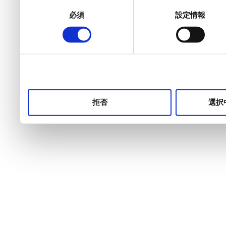
同
必須
設定情報
意
の
選
択
拒否
選択