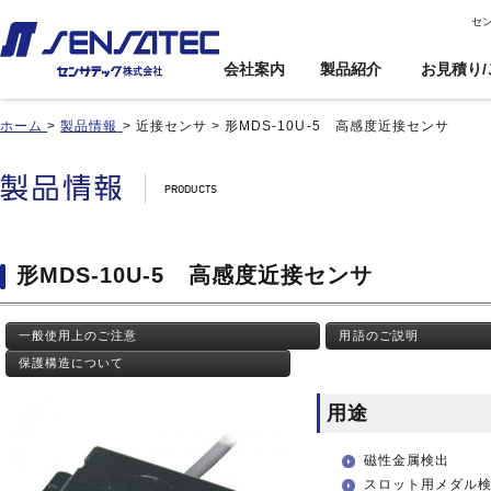
セ
会社案内
製品紹介
お見積り/
ホーム
>
製品情報
>
近接センサ
>
形MDS-10U-5 高感度近接センサ
産機用
産機用
製品紹介トップ
お見積り/ご注
カスタム対応ト
文
ップ
近接センサ
近接センサ
電子ボリューム
電子ボリューム
品番インデックス
近接変位センサ
近接変位センサ
衝撃センサ
衝撃センサ
ご利用案内
製品比較
静電容量形近接センサ
静電容量形近接センサ
傾斜センサ
傾斜センサ
利用規約
形MDS-10U-5 高感度近接センサ
用途事例
差動容量型近接センサ
差動容量型近接センサ
ジャイロセンサ
ジャイロセンサ
カートを見る
基板実装のご紹介
磁気センサ
磁気センサ
光電センサ
光電センサ
一般使用上のご注意
用語のご説明
無人搬送車(AGV)用セン
無人搬送車(AGV)用セン
赤外線温度センサ
赤外線温度センサ
サ
サ
保護構造について
温湿度センサ
温湿度センサ
歯車(ギア)センサ
歯車(ギア)センサ
水位センサ
水位センサ
用途
タッチセンサ
タッチセンサ
磁性金属検出
スロット用メダル