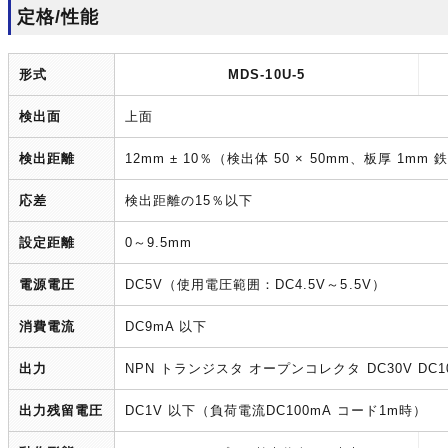
定格/性能
形式
MDS-10U-5
検出面
上面
検出距離
12mm ± 10％（検出体 50 × 50mm、板厚 1m
応差
検出距離の15％以下
設定距離
0～9.5mm
電源電圧
DC5V（使用電圧範囲：DC4.5V～5.5V）
消費電流
DC9mA 以下
出力
NPN トランジスタ オープンコレクタ DC30V DC1
出力残留電圧
DC1V 以下（負荷電流DC100mA コード1m時）