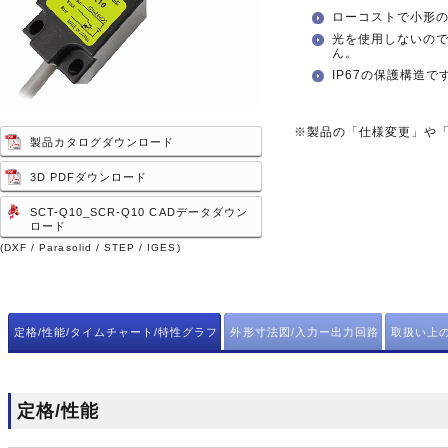
ローコストで小形
光を使用しないの
ん。
IP67の保護構造
※製品の「仕様変更」や
製品カタログダウンロード
3D PDFダウンロード
SCT-Q10_SCR-Q10 CADデータダウン
ロード
(DXF / Parasolid / STEP / IGES)
定格/性能/タイムチャート/特性グラフ
外形寸法図/入力ー出力回路
取扱い上
定格/性能