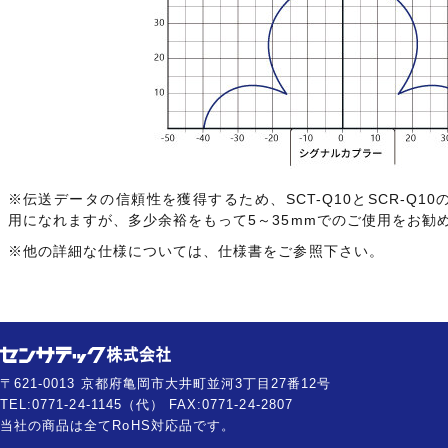
※伝送データの信頼性を獲得するため、SCT-Q10とSCR-Q1
用になれますが、多少余裕をもって5～35mmでのご使用をお勧
※他の詳細な仕様については、仕様書をご参照下さい。
〒621-0013 京都府亀岡市大井町並河3丁目27番12号
TEL:0771-24-1145（代） FAX:0771-24-2807
当社の商品は全てRoHS対応品です。