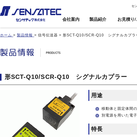
セ
会社案内
製品紹介
お見積り/
ホーム
>
製品情報
>
信号伝送器
>
形SCT-Q10/SCR-Q10 シグナルカプラ
産機用
産機用
製品紹介トップ
お見積り/ご注
カスタム対応ト
文
ップ
近接センサ
近接センサ
電子ボリューム
電子ボリューム
品番インデックス
近接変位センサ
近接変位センサ
衝撃センサ
衝撃センサ
ご利用案内
製品比較
静電容量形近接センサ
静電容量形近接センサ
傾斜センサ
傾斜センサ
利用規約
形SCT-Q10/SCR-Q10 シグナルカプラー
用途事例
差動容量型近接センサ
差動容量型近接センサ
ジャイロセンサ
ジャイロセンサ
カートを見る
基板実装のご紹介
磁気センサ
磁気センサ
光電センサ
光電センサ
用途
無人搬送車(AGV)用セン
無人搬送車(AGV)用セン
赤外線温度センサ
赤外線温度センサ
サ
サ
温湿度センサ
温湿度センサ
歯車(ギア)センサ
歯車(ギア)センサ
移動体と固定体間
水位センサ
水位センサ
別電源を用いた電
タッチセンサ
タッチセンサ
特長