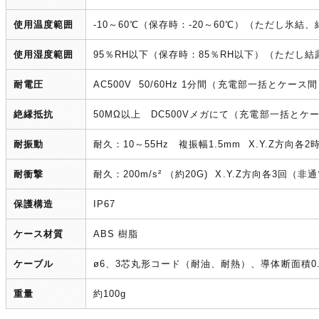
使用温度範囲
-10～60℃（保存時：-20～60℃）（ただし氷結
使用湿度範囲
95％RH以下（保存時：85％RH以下）（ただし
耐電圧
AC500V 50/60Hz 1分間（充電部一括とケース
絶縁抵抗
50MΩ以上 DC500Vメガにて（充電部一括とケ
耐振動
耐久：10～55Hz 複振幅1.5mm X.Y.Z方向各
耐衝撃
耐久：200m/s² （約20G) X.Y.Z方向各3回（非
保護構造
IP67
ケース材質
ABS 樹脂
ケーブル
ø6、3芯丸形コード（耐油、耐熱）、導体断面積0.5
重量
約100g