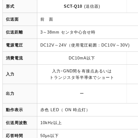
形式
SCT-Q10
​(送信器)
伝送面
前 面
伝送距離
3～38mm センタ中心合せ時
電源電圧
DC12V～24V（使用電圧範囲：DC10V～30V)
消費電流
DC10mA以下
入力ｰGND間を有接点あるいは
入力
トランジスタ等半導体でショート
出力
ー
動作表示
赤色 LED（ ON 時点灯）
伝送周波数
10kHz以上
応答時間
50μs以下