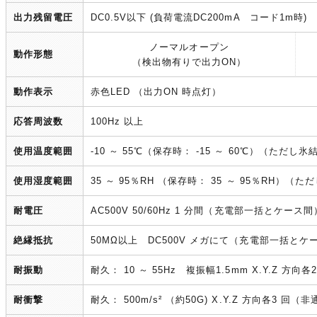
出力残留電圧
DC0.5V以下 (負荷電流DC200mA コード1m時)
ノーマルオープン
動作形態
（検出物有りで出力ON）
動作表示
赤色LED （出力ON 時点灯）
応答周波数
100Hz 以上
使用温度範囲
-10 ～ 55℃（保存時： -15 ～ 60℃）（ただ
使用湿度範囲
35 ～ 95％RH （保存時： 35 ～ 95％RH）
耐電圧
AC500V 50/60Hz 1 分間（充電部一括とケース間
絶縁抵抗
50MΩ以上 DC500V メガにて（充電部一括とケ
耐振動
耐久： 10 ～ 55Hz 複振幅1.5mm X.Y.Z 方向
耐衝撃
耐久： 500m/s² （約50G) X.Y.Z 方向各3 回（