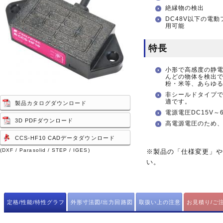
絶縁物の検出
DC48V以下の電
用可能
特長
小形で高感度の静
んどの物体を検出
粉・米等、あらゆ
非シールドタイプ
適です。
製品カタログダウンロード
電源電圧DC15V
3D PDFダウンロード
高電源電圧のため、
CCS-HF10 CADデータダウンロード
(DXF / Parasolid / STEP / IGES)
※製品の「仕様変更」
い。
定格/性能/特性グラフ
外形寸法図/出力回路図
取扱い上の注意
お見積り/ご