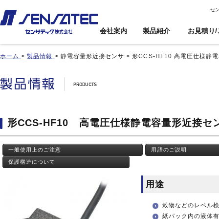
セ
会社案内
製品紹介
お見積り/
ホーム
>
製品情報
>
静電容量形近接センサ
>
形CCS-HF10 高電圧仕様
産機用
産機用
製品紹介トップ
お見積り/ご注
カスタム対応ト
文
ップ
近接センサ
近接センサ
電子ボリューム
電子ボリューム
品番インデックス
近接変位センサ
近接変位センサ
衝撃センサ
衝撃センサ
ご利用案内
製品比較
静電容量形近接センサ
静電容量形近接センサ
傾斜センサ
傾斜センサ
利用規約
形CCS-HF10 高電圧仕様静電容量形近接セ
用途事例
差動容量型近接センサ
差動容量型近接センサ
ジャイロセンサ
ジャイロセンサ
カートを見る
基板実装のご紹介
磁気センサ
磁気センサ
光電センサ
光電センサ
一般使用上のご注意
用語のご説明
無人搬送車(AGV)用セン
無人搬送車(AGV)用セン
赤外線温度センサ
赤外線温度センサ
サ
サ
保護構造について
温湿度センサ
温湿度センサ
歯車(ギア)センサ
歯車(ギア)センサ
水位センサ
水位センサ
用途
タッチセンサ
タッチセンサ
穀物などのレベル
紙パック内の液体