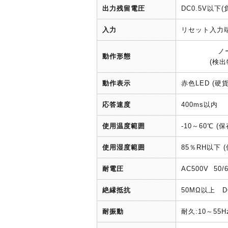
出力残留電圧
DC0.5V以下(
入力
リセット入力端
ノ
動作形態
(検
動作表示
赤色LED (硬
応答速度
400ms以内
使用温度範囲
-10～60℃ 
使用湿度範囲
85％RH以下
耐電圧
AC500V 5
絶縁抵抗
50MΩ以上 
耐振動
耐久:10～55