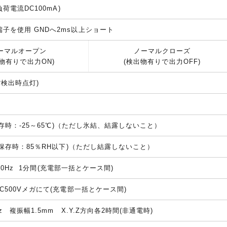
負荷電流DC100mA)
子を使用 GNDへ2ms以上ショート
ーマルオープン
ノーマルクローズ
出物有りで出力ON)
(検出物有りで出力OFF)
貨検出時点灯)
(保存時：-25～65℃)（ただし氷結、結露しないこと）
 (保存時：85％RH以下)（ただし結露しないこと）
0/60Hz 1分間(充電部一括とケース間)
DC500Vメガにて(充電部一括とケース間)
Hz 複振幅1.5mm X.Y.Z方向各2時間(非通電時)