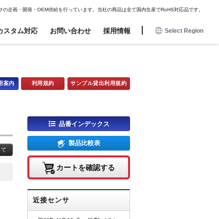
JAPANESE
ENGLISH
DE
FR
ES
サの企画・開発・OEM供給を行っています。当社の商品は全て国内生産でRoHS対応品です。
カスタム対応
お問い合わせ
採用情報
Select Region
日本語
English
アミューズメント用
アミューズメント用
オプション
オプション
Deutsch
用案内
利用規約
サンプル貸出利用規約
近接センサ
近接センサ
コネクタハーネス
コネクタハーネス
Francais
電波センサ
電波センサ
磁気センサ用マグネット
磁気センサ用マグネット
Espanol
磁気センサ
磁気センサ
取付金具・コネクタハーネス
取付金具・コネクタハーネス
品番インデックス
タッチセンサ
タッチセンサ
業務委託フロー
衝撃センサ
衝撃センサ
製品比較表
いて
電子ボリューム
電子ボリューム
照光式押しボタン
照光式押しボタン
カートを確認する
近接センサ