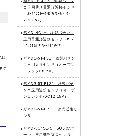
形MD-HC41-5 鉄製パチン
コ玉用薄形貫通形近接センサ
（ｵｰﾌﾟﾝｺﾚｸﾀ出力/ｼｰﾙﾄﾞﾀｲ
ﾌﾟ/DC5V)
形MD-HC1A 鉄製パチンコ
玉用貫通形近接センサ（ｵｰﾌﾟ
ﾝｺﾚｸﾀ出力/ｼｰﾙﾄﾞﾀｲﾌﾟ)
れば
形MDS-5T-F51 鉄製パチン
コ玉用近接センサ（オープン
ネク
コレクタ/DC5V）
形MDS-5T-F121 鉄製パチ
ンコ玉用近接センサ（オープ
ンコレクタ/DC12/15V）
形MDS-5T-D7 ２線式近接セ
ンサ
形MD-5C4S1-5 SUS 製パ
チンコ玉用薄形近接センサ