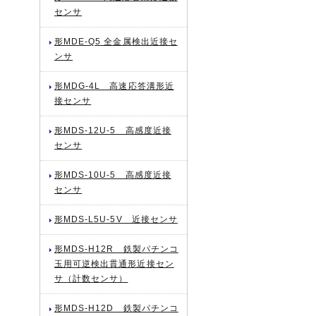
センサ
形MDE-Q5 全金属検出近接セ
ンサ
形MDG-4L 高速応答溝形近
接センサ
形MDS-12U-5 高感度近接
センサ
形MDS-10U-5 高感度近接
センサ
形MDS-L5U-5V 近接センサ
形MDS-H12R 鉄製パチンコ
玉用可逆検出貫通形近接セン
サ（計数センサ）
形MDS-H12D 鉄製パチンコ