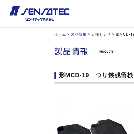
ホーム
>
製品情報
>
近接センサ
>
形MCD-
産機用
産機用
製品紹介トップ
お見積り/ご注文
カスタム対応トップ
近接センサ
近接センサ
品番インデックス
ご利用案内
近接変位センサ
近接変位センサ
製品比較
利用規約
静電容量形近接センサ
静電容量形近接センサ
形MCD-19 つり銭残留
用途事例
カートを見る
差動容量型近接センサ
差動容量型近接センサ
基板実装のご紹介
磁気センサ
磁気センサ
無人搬送車(AGV)用センサ
無人搬送車(AGV)用センサ
歯車(ギア)センサ
歯車(ギア)センサ
タッチセンサ
タッチセンサ