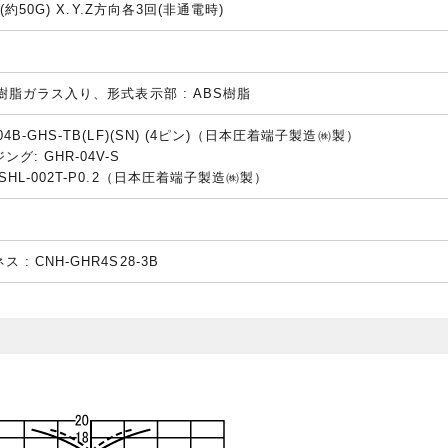
² (約50G) X.Y.Z方向各3回(非通電時)
S樹脂ガラス入り、形式表示部 : ABS樹脂
4B-GHS-TB(LF)(SN) (4ピン)（日本圧着端子製造㈱製）
グ: GHR-04V-S
SHL-002T-P0.2（日本圧着端子製造㈱製）
: CNH-GHR4S28-3B