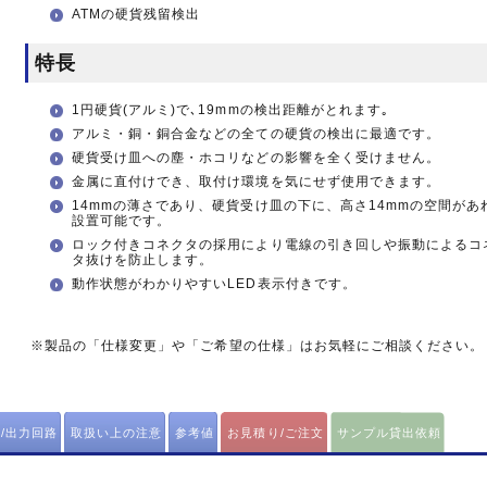
ATMの硬貨残留検出
特長
1円硬貨(アルミ)で､19mmの検出距離がとれます｡
アルミ・銅・銅合金などの全ての硬貨の検出に最適です。
硬貨受け皿への塵・ホコリなどの影響を全く受けません。
金属に直付けでき、取付け環境を気にせず使用できます。
14mmの薄さであり、硬貨受け皿の下に、高さ14mmの空間があ
設置可能です。
ロック付きコネクタの採用により電線の引き回しや振動によるコ
タ抜けを防止します。
動作状態がわかりやすいLED表示付きです。
※製品の「仕様変更」や「ご希望の仕様」はお気軽にご相談ください。
/出力回路
取扱い上の注意
参考値
お見積り/ご注文
サンプル貸出依頼