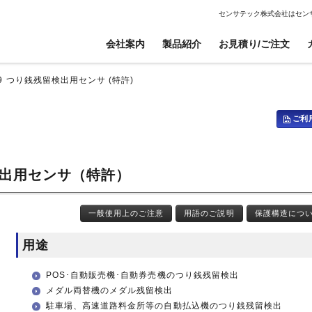
センサテック株式会社はセン
会社案内
製品紹介
お見積り/ご注文
19 つり銭残留検出用センサ (特許)
ご利
電子ボリューム
電子ボリューム
信号伝送器
信号伝送器
衝撃センサ
衝撃センサ
高電圧仕様センサ
高電圧仕様センサ
傾斜センサ
傾斜センサ
CANopen対応傾斜センサ
CANopen対応傾斜センサ
検出用センサ（特許）
ジャイロセンサ
ジャイロセンサ
焦電型赤外線センサ
焦電型赤外線センサ
ケーブル、ワイヤー、コイル巻線加工
開発・設計
光電センサ
光電センサ
センサ無線ユニット
センサ無線ユニット
一般使用上のご注意
用語のご説明
保護構造につ
赤外線温度センサ
赤外線温度センサ
温湿度センサ
温湿度センサ
用途
水位センサ
水位センサ
POS･自動販売機･自動券売機のつり銭残留検出
メダル両替機のメダル残留検出
駐車場、高速道路料金所等の自動払込機のつり銭残留検出