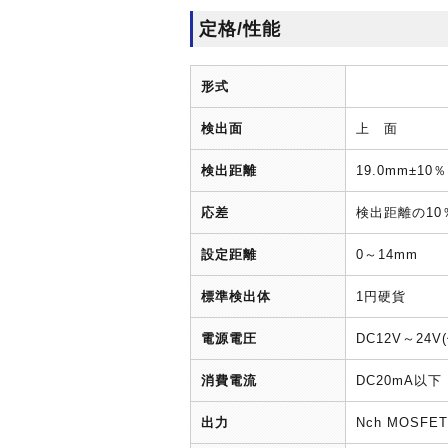
定格/性能
形式
検出面
上 面
検出距離
19.0mm±10％
応差
検出距離の10
設定距離
0～14mm
標準検出体
1円硬貨
電源電圧
DC12V～24V
消費電流
DC20mA以下
出力
Nch MOSF