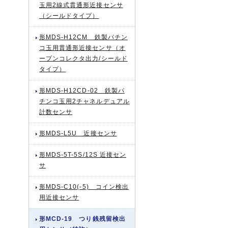
玉用2線式貫通形近接センサ
（シールドタイプ）
形MDS-H12CM 鉄製パチン
コ玉用貫通形近接センサ（オ
ープンコレクタ出力/シールド
タイプ）
形MDS-H12CD-02 鉄製パ
チンコ玉用2チャネルデュアル
計数センサ
形MDS-L5U 近接センサ
形MDS-5T-5S/12S 近接セン
サ
形MDS-C10(-5) コイン検出
用近接センサ
形MCD-19 つり銭残留検出