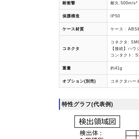
耐衝撃
耐久:500m/s
保護構造
IP50
ケース材質
ケース : AB
コネクタ: SM0
コネクタ
【接続】ハウジン
コンタクト: S
重量
約41g
オプション(別売)
コネクタハーネス 
特性グラフ(代表例)