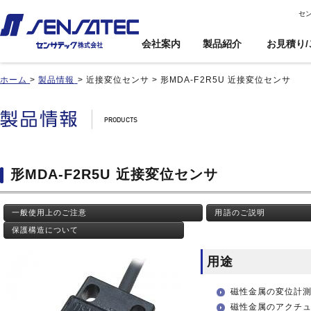
セ
会社案内
製品紹介
お見積り/
ホーム
>
製品情報
>
近接変位センサ
>
形MDA-F2R5U 近接変位センサ
産機用
産機用
製品紹介トップ
お見積り/ご注
カスタム対応ト
文
ップ
近接センサ
近接センサ
電子ボリューム
電子ボリューム
品番インデックス
近接変位センサ
近接変位センサ
衝撃センサ
衝撃センサ
ご利用案内
製品比較
静電容量形近接センサ
静電容量形近接センサ
傾斜センサ
傾斜センサ
利用規約
形MDA-F2R5U 近接変位センサ
用途事例
差動容量型近接センサ
差動容量型近接センサ
ジャイロセンサ
ジャイロセンサ
カートを見る
基板実装のご紹介
磁気センサ
磁気センサ
光電センサ
光電センサ
一般使用上のご注意
用語のご説明
無人搬送車(AGV)用セン
無人搬送車(AGV)用セン
赤外線温度センサ
赤外線温度センサ
サ
サ
保護構造について
温湿度センサ
温湿度センサ
歯車(ギア)センサ
歯車(ギア)センサ
水位センサ
水位センサ
用途
タッチセンサ
タッチセンサ
磁性金属の変位計
磁性金属のアクチ