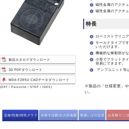
磁性金属のアクチ
磁性金属のアクチ
特長
ローコストでリニ
モールドタイプで
いただけます。
機械的な稼動部が
小形でフラットタ
製品カタログダウンロード
容易にできます。
アンプユニット等
3D PDFダウンロード
MDA-F2R5U CADデータダウンロード
※製品の「仕様変更」
(DXF / Parasolid / STEP / IGES)
い。
定格/性能/特性グラフ
外形寸法図/出力回路図
取扱い上の注意
お見積り/ご