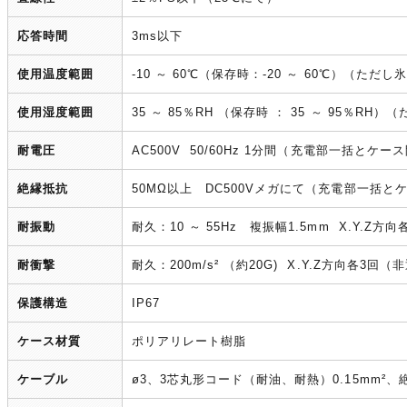
応答時間
3ms以下
使用温度範囲
-10 ～ 60℃（保存時：-20 ～ 60℃）（た
使用湿度範囲
35 ～ 85％RH （保存時 ： 35 ～ 95％R
耐電圧
AC500V 50/60Hz 1分間（充電部一括とケー
絶縁抵抗
50MΩ以上 DC500Vメガにて（充電部一括と
耐振動
耐久：10 ～ 55Hz 複振幅1.5mm X.Y.Z方
耐衝撃
耐久：200m/s² （約20G) X.Y.Z方向各3回
保護構造
IP67
ケース材質
ポリアリレート樹脂
ケーブル
ø3、3芯丸形コード（耐油、耐熱）0.15mm²、絶