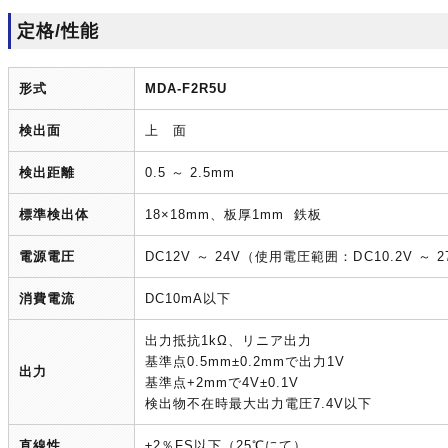
定格/性能
形式
MDA-F2R5U
検出面
上 面
検出距離
0.5 ～ 2.5mm
標準検出体
18×18mm、板厚1mm 鉄板
電源電圧
DC12V ～ 24V（使用電圧範囲：DC10.2V ～ 27
消費電流
DC10mA以下
出力抵抗1kΩ、リニア出力
基準点0.5mm±0.2mmで出力1V
出力
基準点+2mmで4V±0.1V
検出物不在時最大出力電圧7.4V以下
直線性
±2％FS以下（25℃にて）