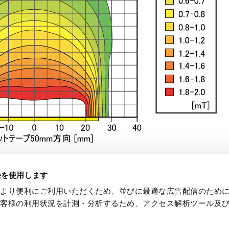
ieを使用します
開発・設計業務委託フロー
会社案内
より便利にご利用いただくため、並びに最適な広告配信のためにCo
お客様の利用状況を計測・分析するため、アクセス解析ツール及
基板実装のご紹介
ケーブル、ワイヤー
27番12号
。
2807
品番インデックス
用途事例
ご