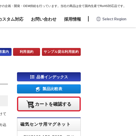
JAPANESE
ENGLISH
DE
FR
ES
サの企画・開発・OEM供給を行っています。当社の商品は全て国内生産でRoHS対応品です。
カスタム対応
お問い合わせ
採用情報
Select Region
日本語
English
アミューズメント用
アミューズメント用
オプション
オプション
Deutsch
用案内
利用規約
サンプル貸出利用規約
近接センサ
近接センサ
コネクタハーネス
コネクタハーネス
Francais
電波センサ
電波センサ
磁気センサ用マグネット
磁気センサ用マグネット
Espanol
磁気センサ
磁気センサ
取付金具・コネクタハーネス
取付金具・コネクタハーネス
品番インデックス
タッチセンサ
タッチセンサ
業務委託フロー
衝撃センサ
衝撃センサ
製品比較表
電子ボリューム
電子ボリューム
照光式押しボタン
照光式押しボタン
カートを確認する
けて
磁気センサ用マグネット
め込