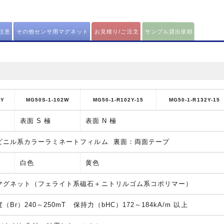
注意
その他センサ用マグネット
お見積り/ご注文
サンプル貸出依頼
2Y
MG50S-1-102W
MG50-1-R102Y-15
MG50-1-R132Y-15
表面 S 極
表面 N 極
ビニル系カラーラミネートフィルム 裏面：両面テープ
白色
黄色
マグネット（フェライト系磁石＋ニトリルゴム系コポリマー）
Br）240～250mT 保持力（bHC）172～184kA/m 以上