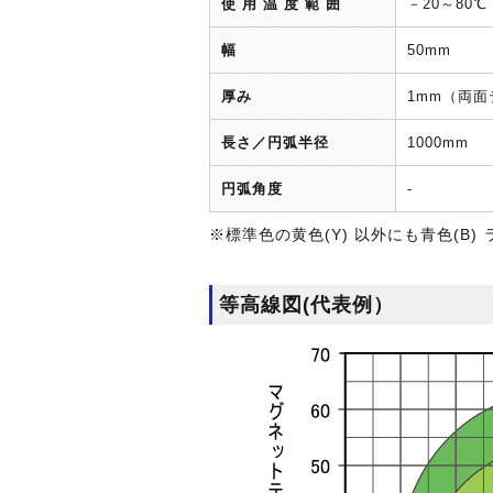
使 用 温 度 範 囲
－20～80
幅
50mm
厚み
1mm（両
長さ／円弧半径
1000mm
円弧角度
-
※標準色の黄色(Y) 以外にも青色(B
等高線図(代表例）