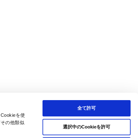
全て許可
製品情報
お見積り/ご注文
okieを使
びその他類似
、コイル巻線加工
製品比較表
選択中のCookieを許可
利用案内
特定商取引法に基づく表記