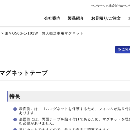
センサテック株式会社はセン
会社案内
製品紹介
お見積り/ご注文
ト
>
形MG50S-1-102W 無人搬送車用マグネット
ご利
電子ボリューム
電子ボリューム
信号伝送器
信号伝送器
衝撃センサ
衝撃センサ
高電圧仕様センサ
高電圧仕様センサ
傾斜センサ
傾斜センサ
CANopen対応傾斜センサ
CANopen対応傾斜センサ
用マグネットテープ
ジャイロセンサ
ジャイロセンサ
焦電型赤外線センサ
焦電型赤外線センサ
ケーブル、ワイヤー、コイル巻線加工
開発・設計
光電センサ
光電センサ
センサ無線ユニット
センサ無線ユニット
赤外線温度センサ
赤外線温度センサ
特長
温湿度センサ
温湿度センサ
水位センサ
水位センサ
表面側には、ゴムマグネットを保護するため、フィルムが貼り付
あります。
裏面側には、両面テープを貼り付けてあるため、マグネットを埋
む必要がありません。
単にカットできますので、長さを自由に調整できます。