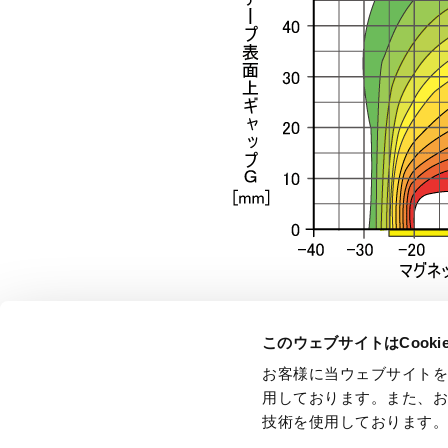
このウェブサイトはCook
お客様に当ウェブサイトを
用しております。また、
〒621-0013 京都府亀岡市大井町並河3丁目
技術を使用しております
TEL:0771-24-1145（代） FAX:0771-24-
当社の商品は全てRoHS対応品です。