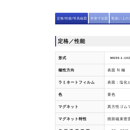
定格/性能/等高線図
外形寸法図
取扱い上の
定格／性能
形式
MG50-1-10
極性方向
表面 N 極
ラミネートフィルム
表面：塩化
色
黄色
マグネット
異方性ゴム
マグネット特性
残留磁束密度（