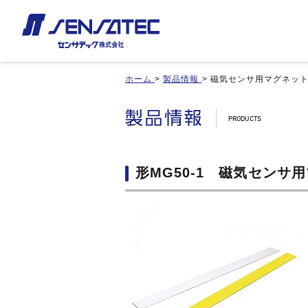
ホーム
>
製品情報
>
磁気センサ用マグネッ
産機用
産機用
製品紹介トップ
お見積り/ご注文
カスタム対応トップ
近接センサ
近接センサ
品番インデックス
ご利用案内
近接変位センサ
近接変位センサ
製品比較
利用規約
静電容量形近接センサ
静電容量形近接センサ
形MG50-1 磁気センサ
用途事例
カートを見る
差動容量型近接センサ
差動容量型近接センサ
基板実装のご紹介
磁気センサ
磁気センサ
無人搬送車(AGV)用センサ
無人搬送車(AGV)用センサ
歯車(ギア)センサ
歯車(ギア)センサ
タッチセンサ
タッチセンサ