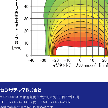
〒621-0013 京都府亀岡市大井町並河3丁目27番12号
TEL:0771-24-1145（代） FAX:0771-24-2807
当社の商品は全てRoHS対応品です。