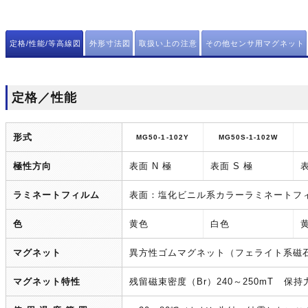
定格/性能/等高線図
外形寸法図
取扱い上の注意
その他センサ用マグネット
定格／性能
形式
MG50-1-102Y
MG50S-1-102W
極性方向
表面 N 極
表面 S 極
表
ラミネートフィルム
表面：塩化ビニル系カラーラミネートフ
色
黄色
白色
マグネット
異方性ゴムマグネット（フェライト系磁
マグネット特性
残留磁束密度（Br）240～250mT 保持力（