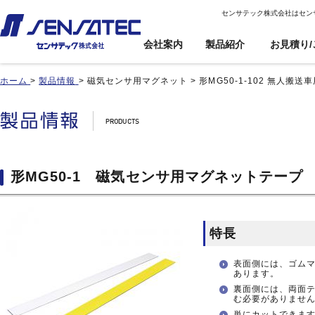
センサテック株式会社はセン
会社案内
製品紹介
お見積り/
ホーム
>
製品情報
>
磁気センサ用マグネット
>
形MG50-1-102 無人搬
産機用
産機用
製品紹介トップ
お見積り/ご注
カスタム対応ト
文
ップ
近接センサ
近接センサ
電子ボリューム
電子ボリューム
品番インデックス
近接変位センサ
近接変位センサ
衝撃センサ
衝撃センサ
ご利用案内
製品比較
静電容量形近接センサ
静電容量形近接センサ
傾斜センサ
傾斜センサ
利用規約
形MG50-1 磁気センサ用マグネットテープ
用途事例
差動容量型近接センサ
差動容量型近接センサ
ジャイロセンサ
ジャイロセンサ
カートを見る
基板実装のご紹介
磁気センサ
磁気センサ
光電センサ
光電センサ
無人搬送車(AGV)用セン
無人搬送車(AGV)用セン
赤外線温度センサ
赤外線温度センサ
サ
サ
特長
温湿度センサ
温湿度センサ
歯車(ギア)センサ
歯車(ギア)センサ
水位センサ
水位センサ
表面側には、ゴム
タッチセンサ
タッチセンサ
あります。
裏面側には、両面
む必要がありませ
単にカットできま