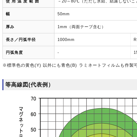
使 用 温 度 範 囲
－20～80℃（ただし氷結、結露しないこ
幅
50mm
厚み
1mm（両面テープ含む）
長さ／円弧半径
1000mm
R
円弧角度
-
1
※標準色の黄色(Y) 以外にも青色(B) ラミネートフィルムも作製
等高線図(代表例）