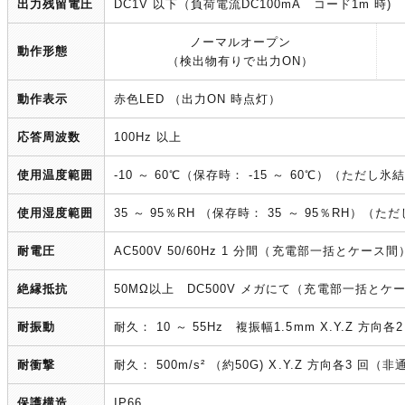
出力残留電圧
DC1V 以下（負荷電流DC100mA コード1m 時)
ノーマルオープン
動作形態
（検出物有りで出力ON）
動作表示
赤色LED （出力ON 時点灯）
応答周波数
100Hz 以上
使用温度範囲
-10 ～ 60℃（保存時： -15 ～ 60℃）（ただ
使用湿度範囲
35 ～ 95％RH （保存時： 35 ～ 95％RH）（
耐電圧
AC500V 50/60Hz 1 分間（充電部一括とケース間
絶縁抵抗
50MΩ以上 DC500V メガにて（充電部一括とケ
耐振動
耐久： 10 ～ 55Hz 複振幅1.5mm X.Y.Z 方向
耐衝撃
耐久： 500m/s² （約50G) X.Y.Z 方向各3 回（
保護構造
IP66