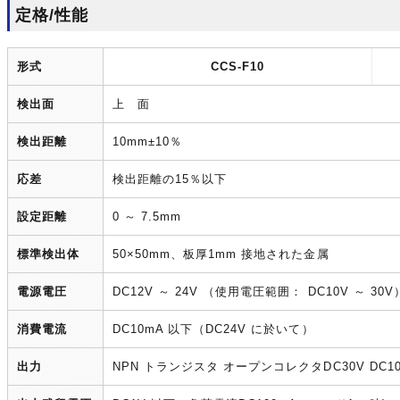
定格/性能
形式
CCS-F10
検出面
上 面
検出距離
10mm±10％
応差
検出距離の15％以下
設定距離
0 ～ 7.5mm
標準検出体
50×50mm、板厚1mm 接地された金属
電源電圧
DC12V ～ 24V （使用電圧範囲： DC10V ～ 30V
消費電流
DC10mA 以下（DC24V に於いて）
出力
NPN トランジスタ オープンコレクタDC30V DC10