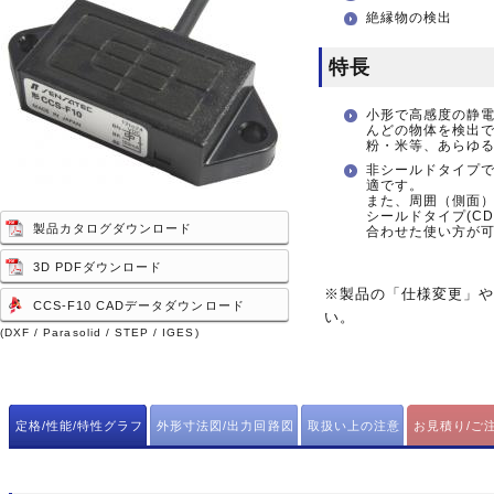
絶縁物の検出
特長
小形で高感度の静
んどの物体を検出
粉・米等、あらゆ
非シールドタイプ
適です。
また、周囲（側面
シールドタイプ(CD
製品カタログダウンロード
合わせた使い方が
3D PDFダウンロード
※製品の「仕様変更」
CCS-F10 CADデータダウンロード
い。
(DXF / Parasolid / STEP / IGES)
定格/性能/特性グラフ
外形寸法図/出力回路図
取扱い上の注意
お見積り/ご