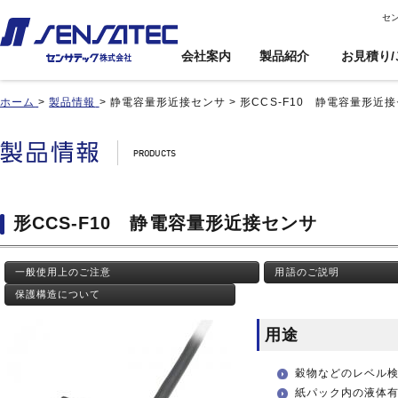
セ
会社案内
製品紹介
お見積り/
ホーム
>
製品情報
>
静電容量形近接センサ
>
形CCS-F10 静電容量形近
産機用
産機用
製品紹介トップ
お見積り/ご注
カスタム対応ト
文
ップ
近接センサ
近接センサ
電子ボリューム
電子ボリューム
品番インデックス
近接変位センサ
近接変位センサ
衝撃センサ
衝撃センサ
ご利用案内
製品比較
静電容量形近接センサ
静電容量形近接センサ
傾斜センサ
傾斜センサ
利用規約
形CCS-F10 静電容量形近接センサ
用途事例
差動容量型近接センサ
差動容量型近接センサ
ジャイロセンサ
ジャイロセンサ
カートを見る
基板実装のご紹介
磁気センサ
磁気センサ
光電センサ
光電センサ
一般使用上のご注意
用語のご説明
無人搬送車(AGV)用セン
無人搬送車(AGV)用セン
赤外線温度センサ
赤外線温度センサ
サ
サ
保護構造について
温湿度センサ
温湿度センサ
歯車(ギア)センサ
歯車(ギア)センサ
水位センサ
水位センサ
用途
タッチセンサ
タッチセンサ
穀物などのレベル
紙パック内の液体