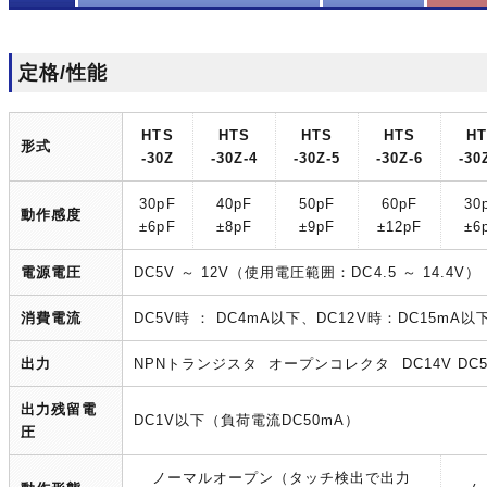
定格/性能
HTS
HTS
HTS
HTS
H
形式
-30Z
-30Z-4
-30Z-5
-30Z-6
-30
30pF
40pF
50pF
60pF
30
動作感度
±6pF
±8pF
±9pF
±12pF
±6
電源電圧
DC5V ～ 12V（使用電圧範囲：DC4.5 ～ 14.4V）
消費電流
DC5V時 ： DC4mA以下、DC12V時：DC15mA以
出力
NPNトランジスタ オープンコレクタ DC14V DC
出力残留電
DC1V以下（負荷電流DC50mA）
圧
ノーマルオープン（タッチ検出で出力