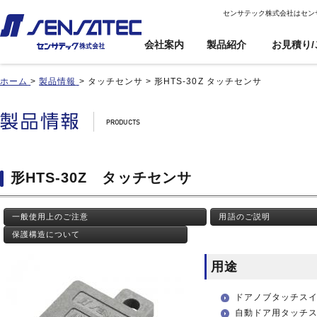
センサテック株式会社はセン
会社案内
製品紹介
お見積り/
ホーム
>
製品情報
>
タッチセンサ
>
形HTS-30Z タッチセンサ
産機用
産機用
製品紹介トップ
お見積り/ご注
カスタム対応ト
文
ップ
近接センサ
近接センサ
電子ボリューム
電子ボリューム
品番インデックス
近接変位センサ
近接変位センサ
衝撃センサ
衝撃センサ
ご利用案内
製品比較
静電容量形近接センサ
静電容量形近接センサ
傾斜センサ
傾斜センサ
利用規約
形HTS-30Z タッチセンサ
用途事例
差動容量型近接センサ
差動容量型近接センサ
ジャイロセンサ
ジャイロセンサ
カートを見る
基板実装のご紹介
磁気センサ
磁気センサ
光電センサ
光電センサ
一般使用上のご注意
用語のご説明
無人搬送車(AGV)用セン
無人搬送車(AGV)用セン
赤外線温度センサ
赤外線温度センサ
サ
サ
保護構造について
温湿度センサ
温湿度センサ
歯車(ギア)センサ
歯車(ギア)センサ
水位センサ
水位センサ
用途
タッチセンサ
タッチセンサ
ドアノブタッチス
自動ドア用タッチ