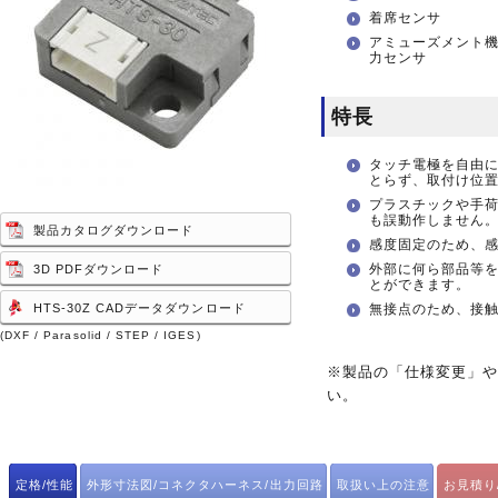
着席センサ
アミューズメント
力センサ
特長
タッチ電極を自由
とらず、取付け位
プラスチックや手
も誤動作しません
製品カタログダウンロード
感度固定のため、
外部に何ら部品等
3D PDFダウンロード
とができます。
HTS-30Z CADデータダウンロード
無接点のため、接
(DXF / Parasolid / STEP / IGES)
※製品の「仕様変更」
い。
定格/性能
外形寸法図/コネクタハーネス/出力回路
取扱い上の注意
お見積り