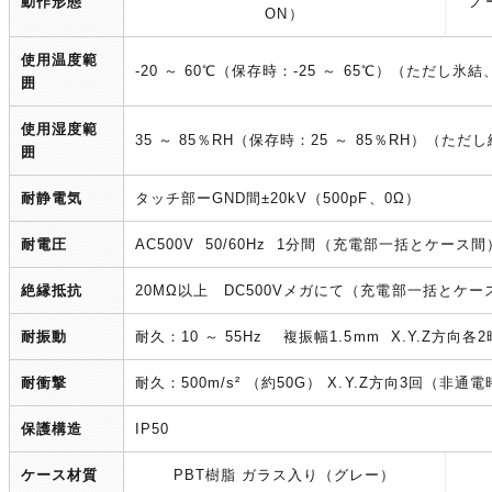
動作形態
ノ
ON）
使用温度範
-20 ～ 60℃（保存時：-25 ～ 65℃）（ただし
囲
使用湿度範
35 ～ 85％RH（保存時：25 ～ 85％RH）（た
囲
耐静電気
タッチ部ーGND間±20kV（500pF、0Ω）
耐電圧
AC500V 50/60Hz 1分間（充電部一括とケース間
絶縁抵抗
20MΩ以上 DC500Vメガにて（充電部一括とケー
耐振動
耐久：10 ～ 55Hz 複振幅1.5mm X.Y.Z方向
耐衝撃
耐久：500m/s² （約50G） X.Y.Z方向3回（非通
保護構造
IP50
ケース材質
PBT樹脂 ガラス入り（グレー）