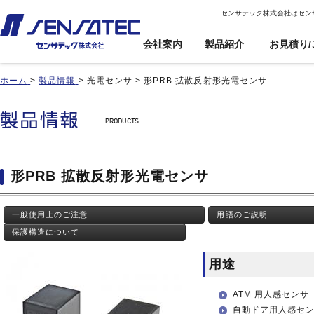
センサテック株式会社はセン
会社案内
製品紹介
お見積り/
ホーム
>
製品情報
>
光電センサ
>
形PRB 拡散反射形光電センサ
産機用
産機用
製品紹介トップ
お見積り/ご注
カスタム対応ト
文
ップ
近接センサ
近接センサ
電子ボリューム
電子ボリューム
品番インデックス
近接変位センサ
近接変位センサ
衝撃センサ
衝撃センサ
ご利用案内
製品比較
静電容量形近接センサ
静電容量形近接センサ
傾斜センサ
傾斜センサ
利用規約
形PRB 拡散反射形光電センサ
用途事例
差動容量型近接センサ
差動容量型近接センサ
ジャイロセンサ
ジャイロセンサ
カートを見る
基板実装のご紹介
磁気センサ
磁気センサ
光電センサ
光電センサ
一般使用上のご注意
用語のご説明
無人搬送車(AGV)用セン
無人搬送車(AGV)用セン
赤外線温度センサ
赤外線温度センサ
サ
サ
保護構造について
温湿度センサ
温湿度センサ
歯車(ギア)センサ
歯車(ギア)センサ
水位センサ
水位センサ
用途
タッチセンサ
タッチセンサ
ATM 用人感センサ
自動ドア用人感セ