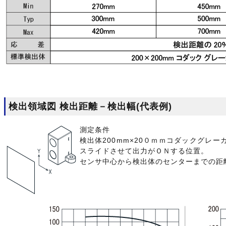
検出領域図 検出距離－検出幅(代表例)
測定条件
検出体200mm×20０ｍｍコダックグレ
スライドさせて出力がＯＮする位置。
センサ中心から検出体のセンターまでの距