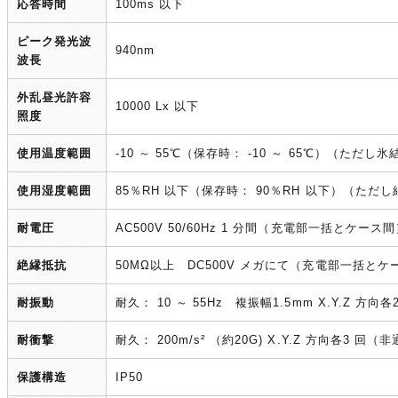
応答時間
100ms 以下
ピーク発光波
940nm
波長
外乱昼光許容
10000 Lx 以下
照度
使用温度範囲
-10 ～ 55℃（保存時： -10 ～ 65℃）（ただ
使用湿度範囲
85％RH 以下（保存時： 90％RH 以下）（ただ
耐電圧
AC500V 50/60Hz 1 分間（充電部一括とケース
絶縁抵抗
50MΩ以上 DC500V メガにて（充電部一括とケ
耐振動
耐久： 10 ～ 55Hz 複振幅1.5mm X.Y.Z 方向
耐衝撃
耐久： 200m/s² （約20G) X.Y.Z 方向各3 回（
保護構造
IP50