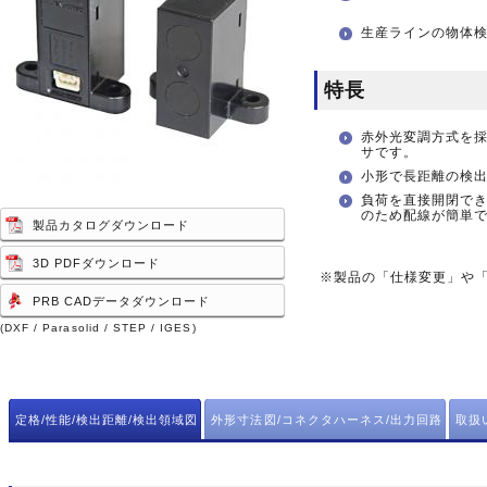
生産ラインの物体
特長
赤外光変調方式を採用
サです。
小形で長距離の検
負荷を直接開閉できる
のため配線が簡単
製品カタログダウンロード
3D PDFダウンロード
※製品の「仕様変更」や
PRB CADデータダウンロード
(DXF / Parasolid / STEP / IGES)
定格/性能/検出距離/検出領域図
外形寸法図/コネクタハーネス/出力回路
取扱