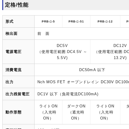
定格/性能
形式
PRB-□-5
PRB-□-51
PRB-□-12
P
検出面
前 面
DC5V
DC12V
電源電圧
（使用電圧範囲:DC4.5V ～
（使用電圧範囲:DC1
5.5V)
13.2V)
消費電流
DC50mA 以下
出力
Nch MOS FET オープンドレイン DC30V DC10
出力残留電圧
DC1V 以下（負荷電流DC100mA)
ライトON
ダークON
ライトON
動作形態
（入光時
（遮光時
（入光時
ON）
ON）
ON）