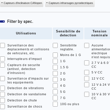
Capteurs d'inclinaison CANopen
Capteurs infrarouges pyroelectriques
Sensibilite de
Tension
Utilisations
detection
nominale
Surveillance des
Sensibilite
Aucune
deplacements et collisions
reglable.
alimentatio
de vehicules, etc.
electrique
Moins de 1 G
n'est requis
Interrupteurs d'impact
1 G
2.7 V à 6.0
Capteurs de securite
CC
1.5 G
(antivol, detection
5 V CC
d'intrusion)
2 G
Surveillance d'impacts sur
12 V CC
3 G
les equipements
12 V à 24 V
4 G
Detection de vibrations
CC
5 G
Detection de vandalisme
10 V à 30 V
7 G
CC
Detection de chute
10G ou plus
Surveillance de chocs