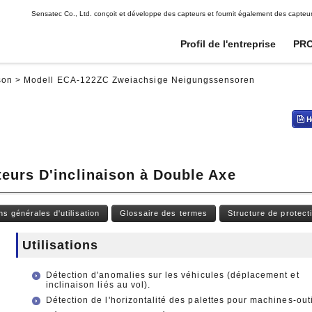
Sensatec Co., Ltd. conçoit et développe des capteurs et fournit également des capteu
Profil de l'entreprise
PRO
son
>
Modell ECA-122ZC Zweiachsige Neigungssensoren
Potentiometres numeriques
Potentiometres numeriques
Transmetteurs de signaux
Transmetteurs de signaux
Capteurs d'impact
Capteurs d'impact
Capteurs a haute tension
Capteurs a haute tension
Capteurs d'inclinaison
Capteurs d'inclinaison
Capteurs d'inclinaison
Capteurs d'inclinaison
CANopen
CANopen
urs D'inclinaison à Double Axe
Capteurs gyroscopiques
Capteurs gyroscopiques
Capteurs infrarouges
Capteurs infrarouges
pyroelectriques
pyroelectriques
Capteurs photoelectriques
Capteurs photoelectriques
s générales d'utilisation
Glossaire des termes
Structure de protect
Capteurs de temperature a
Capteurs de temperature a
infrarouge
infrarouge
Utilisations
Capteurs de temperature et
Capteurs de temperature et
d'humidite
d'humidite
Capteurs de niveau d'eau
Capteurs de niveau d'eau
Détection d'anomalies sur les véhicules (déplacement et
inclinaison liés au vol).
Détection de l'horizontalité des palettes pour machines-outi