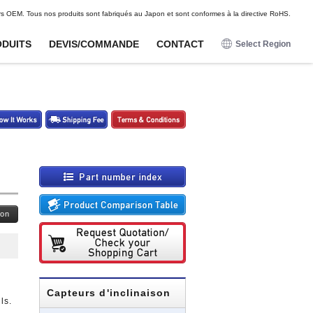
DE
FR
ES
rs OEM. Tous nos produits sont fabriqués au Japon et sont conformes à la directive RoHS.
DUITS
DEVIS/COMMANDE
CONTACT
Select Region
日本語
English
Pour loisirs
Pour loisirs
Options
Options
Deutsch
Capteurs de proximite
Capteurs de proximite
Faisceaux de connecteurs
Faisceaux de connecteurs
Francais
Unites magnetiques pour
Unites magnetiques pour
Capteur d'ondes radio
Capteur d'ondes radio
capteurs magnetiques
capteurs magnetiques
Espanol
Capteurs magnetiques
Capteurs magnetiques
Ferrures de montage et
Ferrures de montage et
faisceaux de cables
faisceaux de cables
Capteurs tactiles
Capteurs tactiles
Capteurs d'impact
Capteurs d'impact
ion
Potentiometres numeriques
Potentiometres numeriques
Boutons-poussoirs lumineux
Boutons-poussoirs lumineux
Capteurs d'inclinaison
ls.