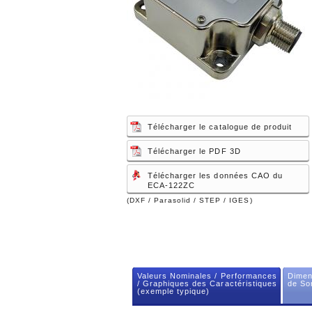
Télécharger le catalogue de produit
Télécharger le PDF 3D
Télécharger les données CAO du
ECA-122ZC
(DXF / Parasolid / STEP / IGES)
Valeurs Nominales / Performances
Dimen
/ Graphiques des Caractéristiques
de Sor
(exemple typique)