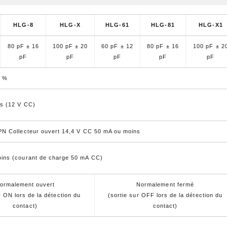
HLG-8
HLG-X
HLG-61
HLG-81
HLG-X1
80 pF ± 16
100 pF ± 20
60 pF ± 12
80 pF ± 16
100 pF ± 2
pF
pF
pF
pF
pF
0 %
s (12 V CC)
PN Collecteur ouvert 14,4 V CC 50 mA ou moins
ins (courant de charge 50 mA CC)
ormalement ouvert
Normalement fermé
r ON lors de la détection du
(sortie sur OFF lors de la détection du
contact)
contact)