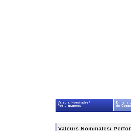
Valeurs Nominales/
Dimensio
Performances
de Conne
Valeurs Nominales/ Perf