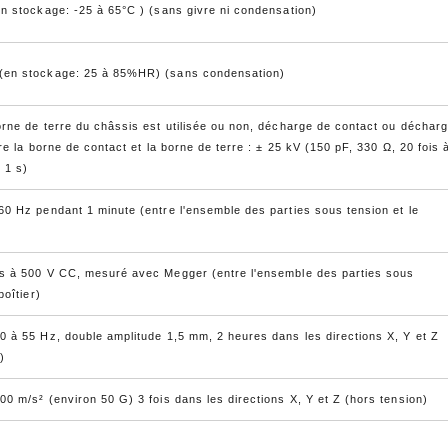
en stockage: -25 à 65°C ) (sans givre ni condensation)
(en stockage: 25 à 85%HR) (sans condensation)
orne de terre du châssis est utilisée ou non, décharge de contact ou déchar
tre la borne de contact et la borne de terre : ± 25 kV (150 pF, 330 Ω, 20 fois 
e 1 s)
60 Hz pendant 1 minute (entre l'ensemble des parties sous tension et le
s à 500 V CC, mesuré avec Megger (entre l'ensemble des parties sous
boîtier)
0 à 55 Hz, double amplitude 1,5 mm, 2 heures dans les directions X, Y et Z
)
0 m/s² (environ 50 G) 3 fois dans les directions X, Y et Z (hors tension)