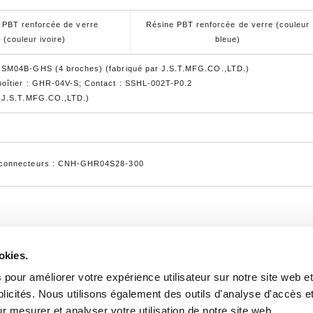
 PBT renforcée de verre
Résine PBT renforcée de verre (couleur
(couleur ivoire)
bleue)
 SM04B-GHS (4 broches) (fabriqué par J.S.T.MFG.CO.,LTD.)
boîtier : GHR-04V-S; Contact : SSHL-002T-P0.2
r J.S.T.MFG.CO.,LTD.)
g
 connecteurs : CNH-GHR04S28-300
okies.
Flux d'externalisation du développement e
 pour améliorer votre expérience utilisateur sur notre site web e
Profil de l'entreprise
PRODUITS
blicités. Nous utilisons également des outils d'analyse d'accès e
, Kyoto, 621-
r mesurer et analyser votre utilisation de notre site web.
Tableau de comparaison de produits