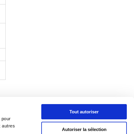
Tout autoriser
t de la conception
t pour
DEVIS/COMMANDE
t autres
Autoriser la sélection
Numéro de pièce