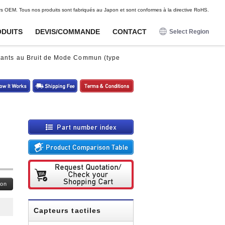
DE
FR
ES
rs OEM. Tous nos produits sont fabriqués au Japon et sont conformes à la directive RoHS.
DUITS
DEVIS/COMMANDE
CONTACT
Select Region
日本語
stants au Bruit de Mode Commun (type
English
Pour loisirs
Pour loisirs
Options
Options
Deutsch
Capteurs de proximite
Capteurs de proximite
Faisceaux de connecteurs
Faisceaux de connecteurs
Francais
Unites magnetiques pour
Unites magnetiques pour
Capteur d'ondes radio
Capteur d'ondes radio
capteurs magnetiques
capteurs magnetiques
Espanol
Capteurs magnetiques
Capteurs magnetiques
Ferrures de montage et
Ferrures de montage et
faisceaux de cables
faisceaux de cables
Capteurs tactiles
Capteurs tactiles
Capteurs d'impact
Capteurs d'impact
Potentiometres numeriques
Potentiometres numeriques
Boutons-poussoirs lumineux
Boutons-poussoirs lumineux
ion
Capteurs tactiles