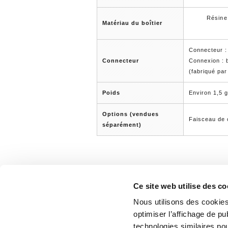
Résine
Matériau du boîtier
Connecteur :
Connecteur
Connexion : 
(fabriqué pa
Poids
Environ 1,5 
Options (vendues
Faisceau de
séparément)
Ce site web utilise des co
Nous utilisons des cookies
optimiser l’affichage de pu
3-27-12, Oicho Namikawa, Kameoka-shi
0013, Japon
technologies similaires pou