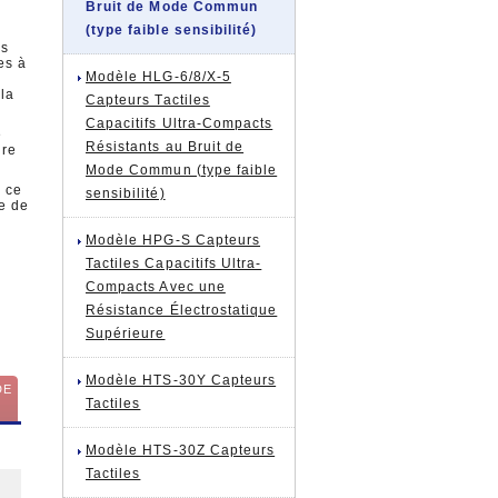
Bruit de Mode Commun
(type faible sensibilité)
es
es à
Modèle HLG-6/8/X-5
la
Capteurs Tactiles
Capacitifs Ultra-Compacts
é
Résistants au Bruit de
ure
Mode Commun (type faible
, ce
sensibilité)
e de
Modèle HPG-S Capteurs
Tactiles Capacitifs Ultra-
Compacts Avec une
Résistance Électrostatique
Supérieure
Modèle HTS-30Y Capteurs
DE
Tactiles
Modèle HTS-30Z Capteurs
Tactiles