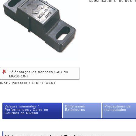
spécifications" ou des "
Télécharger les données CAO du
MG10-10-T
(DXF / Parasolid / STEP / IGES)
Valeurs nominales /
Dimensions
Précautions de
Performances / Carte en
Extérieures
manipulation
Courbes de Niveau