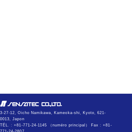
3-27-12, Oicho Namikawa, Kameoka-shi, Kyoto, 621-
0013, Japon
TÉL. : +81-771-24-1145 （numéro principal） Fax : +81-
771-24-2807