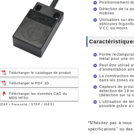
Positionnement de
Détection de la po
mobiles
Utilisables sur de
véhicules frigorif
V CC ou moins
Caractéristique
Forme rectangulair
métal pour une ins
Peut être utilisé
d'alimentation all
Télécharger le catalogue de produit
La construction m
dans les zones ex
Télécharger le PDF 3D
Capteurs de proxi
détection de 18 m
Télécharger les données CAO du
(détection sur la 
MDS-HF5U
L'utilisation de 
(DXF / Parasolid / STEP / IGES)
possible grâce à l
*N'hésitez pas à nous
spécifications" ou des