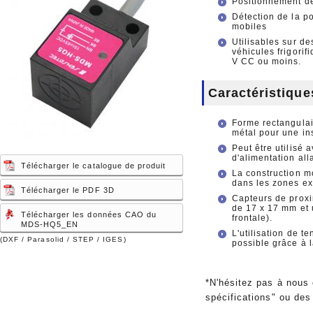
Positionnement de
Détection de la po
mobiles
Utilisables sur de
véhicules frigorif
V CC ou moins.
Caractéristique
Forme rectangulair
métal pour une ins
Peut être utilisé
d'alimentation all
Télécharger le catalogue de produit
La construction m
dans les zones ex
Télécharger le PDF 3D
Capteurs de proxi
de 17 x 17 mm et 
Télécharger les données CAO du
frontale).
MDS-HQ5_EN
L'utilisation de t
(DXF / Parasolid / STEP / IGES)
possible grâce à l
*N'hésitez pas à nous
spécifications" ou des