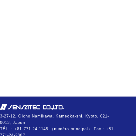
3-27-12, Oicho Namikawa, Kameoka-shi, Kyoto, 621-
0013, Japon
TÉL. : +81-771-24-1145 （numéro principal） Fax : +81-
771-24-2807