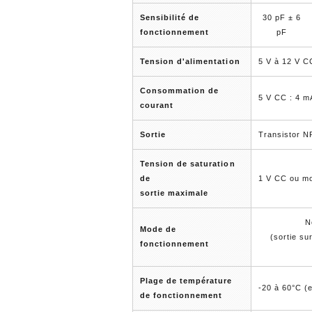
Sensibilité de
30 pF ± 6
fonctionnement
pF
Tension d'alimentation
5 V à 12 V C
Consommation de
5 V CC : 4 m
courant
Sortie
Transistor N
Tension de saturation
de
1 V CC ou mo
sortie maximale
N
Mode de
(sortie su
fonctionnement
Plage de température
-20 à 60°C (
de fonctionnement