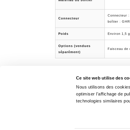
Matériau du boîtier
Connecteur :
Connecteur
boîtier : GH
Poids
Environ 1,5 
Options (vendues
Faisceau de
séparément)
Ce site web utilise des co
Nous utilisons des cookies
optimiser l’affichage de pu
3-27-12, Oicho Namikawa, Kameoka-shi
0013, Japon
technologies similaires pou
TÉL. : +81-771-24-1145 （numéro princ
771-24-2807
Nos produits sont conformes à la dire