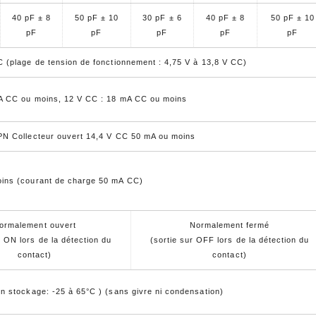
40 pF ± 8
50 pF ± 10
30 pF ± 6
40 pF ± 8
50 pF ± 10
pF
pF
pF
pF
pF
C (plage de tension de fonctionnement : 4,75 V à 13,8 V CC)
A CC ou moins, 12 V CC : 18 mA CC ou moins
PN Collecteur ouvert 14,4 V CC 50 mA ou moins
ins (courant de charge 50 mA CC)
ormalement ouvert
Normalement fermé
r ON lors de la détection du
(sortie sur OFF lors de la détection du
contact)
contact)
en stockage: -25 à 65°C ) (sans givre ni condensation)