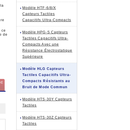
la
Modèle HTF-6/8/X
Capteurs Tactiles
é
ure
Capacitifs Ultra-Compacts
, ce
Modèle HPG-S Capteurs
e de
Tactiles Capacitifs Ultra-
Compacts Avec une
Résistance Électrostatique
Supérieure
Modèle HLG Capteurs
Tactiles Capacitifs Ultra-
Compacts Résistants au
DE
Bruit de Mode Commun
Modèle HTS-30Y Capteurs
Tactiles
Modèle HTS-30Z Capteurs
Tactiles