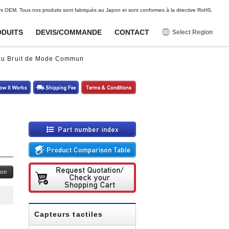
DE
FR
ES
rs OEM. Tous nos produits sont fabriqués au Japon et sont conformes à la directive RoHS.
DUITS
DEVIS/COMMANDE
CONTACT
Select Region
日本語
 au Bruit de Mode Commun
English
Pour loisirs
Pour loisirs
Options
Options
Deutsch
Capteurs de proximite
Capteurs de proximite
Faisceaux de connecteurs
Faisceaux de connecteurs
Francais
Unites magnetiques pour
Unites magnetiques pour
Capteur d'ondes radio
Capteur d'ondes radio
capteurs magnetiques
capteurs magnetiques
Espanol
Capteurs magnetiques
Capteurs magnetiques
Ferrures de montage et
Ferrures de montage et
faisceaux de cables
faisceaux de cables
Capteurs tactiles
Capteurs tactiles
Capteurs d'impact
Capteurs d'impact
Potentiometres numeriques
Potentiometres numeriques
ion
Boutons-poussoirs lumineux
Boutons-poussoirs lumineux
Capteurs tactiles