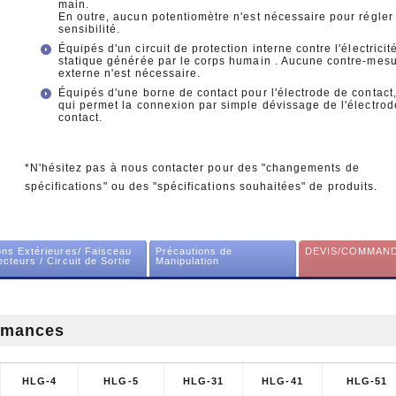
main.
En outre, aucun potentiomètre n'est nécessaire pour régler 
sensibilité.
Équipés d'un circuit de protection interne contre l'électricit
statique générée par le corps humain . Aucune contre-mes
externe n'est nécessaire.
Équipés d'une borne de contact pour l'électrode de contact
qui permet la connexion par simple dévissage de l'électrod
contact.
*N'hésitez pas à nous contacter pour des "changements de
spécifications" ou des "spécifications souhaitées" de produits.
ns Extérieures/ Faisceau
Précautions de
DEVIS/COMMAN
cteurs / Circuit de Sortie
Manipulation
ormances
HLG-4
HLG-5
HLG-31
HLG-41
HLG-51