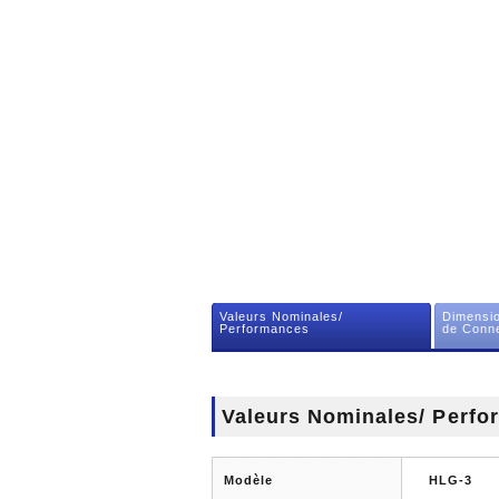
Valeurs Nominales/
Dimensio
Performances
de Conne
Valeurs Nominales/ Perf
Modèle
HLG-3