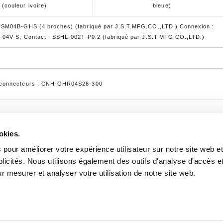
(couleur ivoire)
bleue)
 SM04B-GHS (4 broches) (fabriqué par J.S.T.MFG.CO.,LTD.) Connexion :
R-04V-S; Contact : SSHL-002T-P0.2 (fabriqué par J.S.T.MFG.CO.,LTD.)
g
 connecteurs : CNH-GHR04S28-300
okies.
Flux d'externalisation du développement e
 pour améliorer votre expérience utilisateur sur notre site web e
Profil de l'entreprise
PRODUITS
blicités. Nous utilisons également des outils d'analyse d'accès e
, Kyoto, 621-
r mesurer et analyser votre utilisation de notre site web.
Tableau de comparaison de produits
ipal） Fax : +81-
Mode d'emploi du site
Liste des frai
Politique de confidentialité
CONDITI
ctive RoHS.