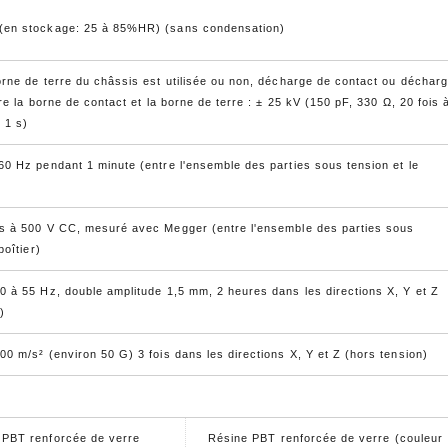
(en stockage: 25 à 85%HR) (sans condensation)
orne de terre du châssis est utilisée ou non, décharge de contact ou déchar
tre la borne de contact et la borne de terre : ± 25 kV (150 pF, 330 Ω, 20 fois 
e 1 s)
60 Hz pendant 1 minute (entre l'ensemble des parties sous tension et le
s à 500 V CC, mesuré avec Megger (entre l'ensemble des parties sous
boîtier)
0 à 55 Hz, double amplitude 1,5 mm, 2 heures dans les directions X, Y et Z
)
0 m/s² (environ 50 G) 3 fois dans les directions X, Y et Z (hors tension)
 PBT renforcée de verre
Résine PBT renforcée de verre (couleur