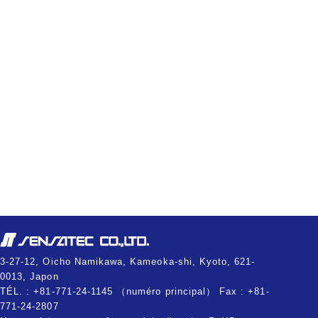
3-27-12, Oicho Namikawa, Kameoka-shi, Kyoto, 621-
0013, Japon
TÉL. : +81-771-24-1145 （numéro principal） Fax : +81-
771-24-2807