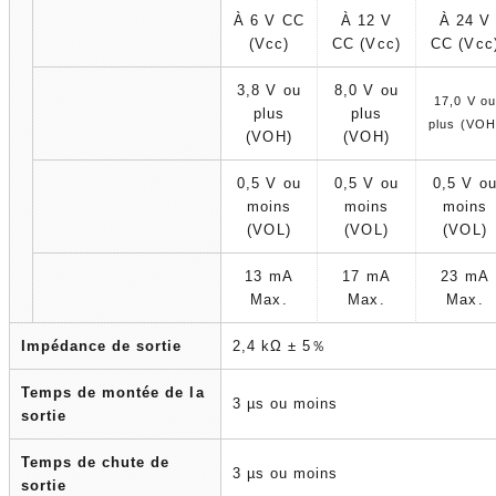
À 6 V CC
À 12 V
À 24 V
(Vcc)
CC (Vcc)
CC (Vcc
3,8 V ou
8,0 V ou
17,0 V ou
plus
plus
plus (VOH
(VOH)
(VOH)
0,5 V ou
0,5 V ou
0,5 V o
moins
moins
moins
(VOL)
(VOL)
(VOL)
13 mA
17 mA
23 mA
Max.
Max.
Max.
Impédance de sortie
2,4 kΩ ± 5％
Temps de montée de la
3 µs ou moins
sortie
Temps de chute de
3 µs ou moins
sortie