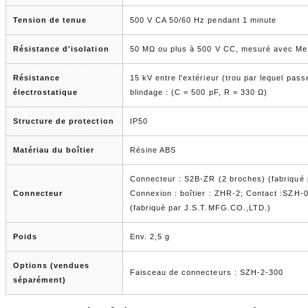
Tension de tenue
500 V CA 50/60 Hz pendant 1 minute
Résistance d'isolation
50 MΩ ou plus à 500 V CC, mesuré avec Me
Résistance
15 kV entre l'extérieur (trou par lequel pass
électrostatique
blindage : (C = 500 pF, R = 330 Ω)
Structure de protection
IP50
Matériau du boîtier
Résine ABS
Connecteur : S2B-ZR (2 broches) (fabriqué
Connecteur
Connexion : boîtier : ZHR-2; Contact :
SZH-0
(fabriqué par J.S.T.MFG.CO.,LTD.)
Poids
Env. 2,5 g
Options (vendues
Faisceau de connecteurs : SZH-2-300
séparément)