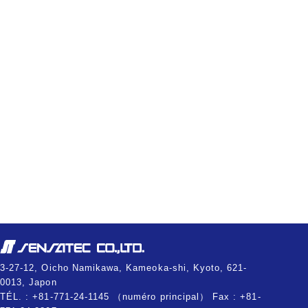
3-27-12, Oicho Namikawa, Kameoka-shi, Kyoto, 621-
0013, Japon
TÉL. : +81-771-24-1145 （numéro principal） Fax : +81-