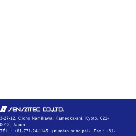
3-27-12, Oicho Namikawa, Kameoka-shi, Kyoto, 621-
0013, Japon
TÉL. : +81-771-24-1145 （numéro principal） Fax : +81-