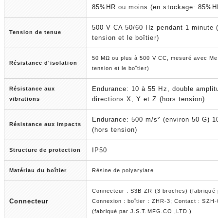
85%HR ou moins (en stockage: 85%HR
500 V CA 50/60 Hz pendant 1 minute (
Tension de tenue
tension et le boîtier)
50 MΩ ou plus à 500 V CC, mesuré avec Meg
Résistance d'isolation
tension et le boîtier)
Endurance: 10 à 55 Hz, double amplit
Résistance aux
directions X, Y et Z (hors tension)
vibrations
Endurance: 500 m/s² (environ 50 G) 10
Résistance aux impacts
(hors tension)
IP50
Structure de protection
Matériau du boîtier
Résine de polyarylate
Connecteur :
S3B-ZR
(3 broches) (fabriqué
Connecteur
Connexion : boîtier :
ZHR-3
; Contact :
SZH-
(fabriqué par J.S.T.MFG.CO.,LTD.)