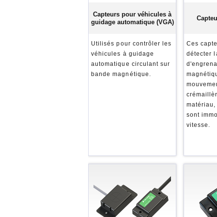
Capteurs pour véhicules à
Capteu
guidage automatique (VGA)
Utilisés pour contrôler les
Ces capt
véhicules à guidage
détecter l
automatique circulant sur
d'engren
bande magnétique.
magnétiqu
mouvemen
crémaillè
matériau,
sont immo
vitesse.