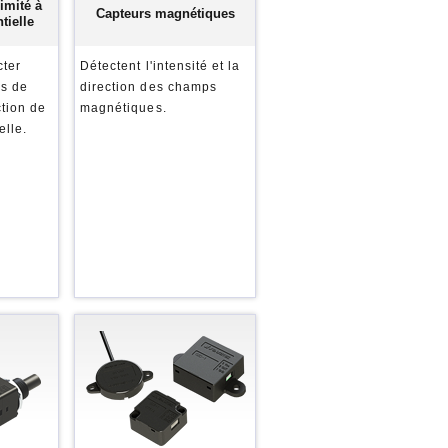
imité à
Capteurs magnétiques
tielle
cter
Détectent l'intensité et la
ns de
direction des champs
ction de
magnétiques.
elle.