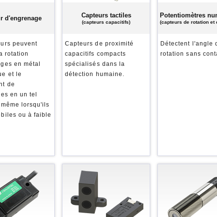
Capteurs tactiles
Potentiomètres nu
r d'engrenage
(capteurs capacitifs)
(capteurs de rotation et 
eurs peuvent
Capteurs de proximité
Détectent l'angle 
a rotation
capacitifs compacts
rotation sans cont
ages en métal
spécialisés dans la
e et le
détection humaine.
t de
res en un tel
 même lorsqu'ils
biles ou à faible