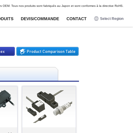
DE
FR
ES
rs OEM. Tous nos produits sont fabriqués au Japon et sont conformes à la directive RoHS.
DUITS
DEVIS/COMMANDE
CONTACT
Select Region
日本語
English
Pour loisirs
Pour loisirs
Options
Options
Deutsch
Capteurs de proximite
Capteurs de proximite
Faisceaux de connecteurs
Faisceaux de connecteurs
Francais
Unites magnetiques pour
Unites magnetiques pour
Capteur d'ondes radio
Capteur d'ondes radio
capteurs magnetiques
capteurs magnetiques
Espanol
Capteurs magnetiques
Capteurs magnetiques
Ferrures de montage et
Ferrures de montage et
faisceaux de cables
faisceaux de cables
Capteurs tactiles
Capteurs tactiles
Capteurs d'impact
Capteurs d'impact
Potentiometres numeriques
Potentiometres numeriques
Boutons-poussoirs lumineux
Boutons-poussoirs lumineux