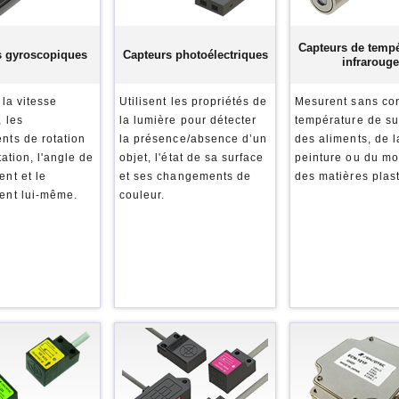
Capteurs de tempé
s gyroscopiques
Capteurs photoélectriques
infrarouge
 la vitesse
Utilisent les propriétés de
Mesurent sans con
, les
la lumière pour détecter
température de su
ts de rotation
la présence/absence d’un
des aliments, de l
tation, l'angle de
objet, l'état de sa surface
peinture ou du m
nt et le
et ses changements de
des matières plas
ent lui-même.
couleur.