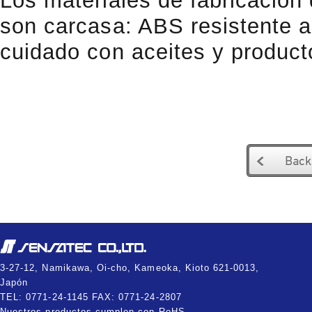
Los materiales de fabricación
son carcasa: ABS resistente al
cuidado con aceites y product
3-27-12, Namikawa, Oi-cho, Kameoka, Kioto 621-0013,
Japón
TEL: 0771-24-1145 FAX: 0771-24-2807
Nuestros productos cumplen con RoHS