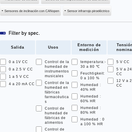
Sensores de inclinación con CANopen
Sensor infrarrojo piroeléctrico
Entorno de
Tensió
Salida
Usos
medición
nomina
0 a 1V CC
Control de la
temperatura:-
5 V CC
humedad de
30 a 80 ℃
0 a 2.5 V CC
5 V a 24
instrumentos
Feuchtigkeit:
CC
musicales
1 a 5 V CC
0 a 100 %
12 V a 
Control de la
4 a 20 mA CC
Humedad :
CC
humedad en
40% HR
fábricas
Humedad :
farmacéutica
60% HR
s
Humedad :
Control de
80% HR
humedad de
fábricas de
Humedad : 0
alimentos
a 100 % HR
Control de