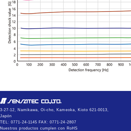
3-27-12, Namikawa, Oi-cho, Kameoka, Kioto 621-0013,
Japón
TEL: 0771-24-1145 FAX: 0771-24-2807
Nuestros productos cumplen con RoHS