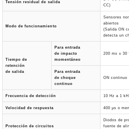
Tensión residual de salida
CC)
Sensores no
abiertos
Modo de funcionamiento
(Salida ON c
detecta un c
Para entrada
de impacto
200 ms ± 30
Tiempo de
momentáneo
retención
de salida
Para entrada
de choque
ON continuo
continuo
Frecuencia de detección
10 Hz a 1 kH
Velocidad de respuesta
400 μs o me
Diodos de pr
Protección de circuitos
fuente de al