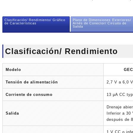
Clasificación/ Rendimiento/ Gráfico
Plano de Dimensiones Exteriores/
de Características
Arnés de Conector/ Circuito de
Salida
Clasificación/ Rendimiento
Modelo
GEC
Tensión de alimentación
2,7 V a 6,0 
Corriente de consumo
13 μA CC typ
Drenaje abi
Salida
Inferior a 3
después de 8
1 V CC o inf