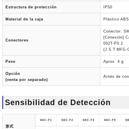
Estructura de protección
IP50
Material de la caja
Plástico ABS
Conector: S
[Conexión] 
Conectores
002T-P0.2
(J.S.T.MFG.
Peso
Aprox. 4 g
Opción
Arnés de co
(venta por separado)
Sensibilidad de Detección
GEC-F1
GEC-F2
GEC-F3
GEC-F5
G
形式