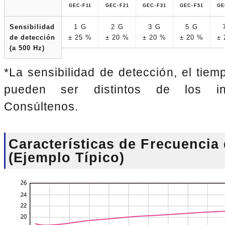
GEC-F11
GEC-F21
GEC-F31
GEC-F51
GE
Sensibilidad
1 G
2 G
3 G
5 G
de detección
± 25 %
± 20 %
± 20 %
± 20 %
± 
(a 500 Hz)
*La sensibilidad de detección, el tiem
pueden ser distintos de los ind
Consúltenos.
Características de Frecuencia
(Ejemplo Típico)