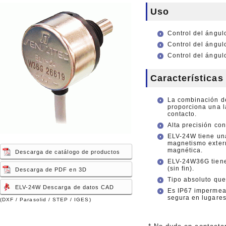
Uso
Control del ángulo
Control del ángul
Control del ángul
Características
La combinación de
proporciona una l
contacto.
Alta precisión co
ELV-24W tiene una
magnetismo extern
magnética.
Descarga de catálogo de productos
ELV-24W36G tiene 
(sin fin).
Descarga de PDF en 3D
Tipo absoluto que
ELV-24W Descarga de datos CAD
Es IP67 impermea
segura en lugares
(DXF / Parasolid / STEP / IGES)