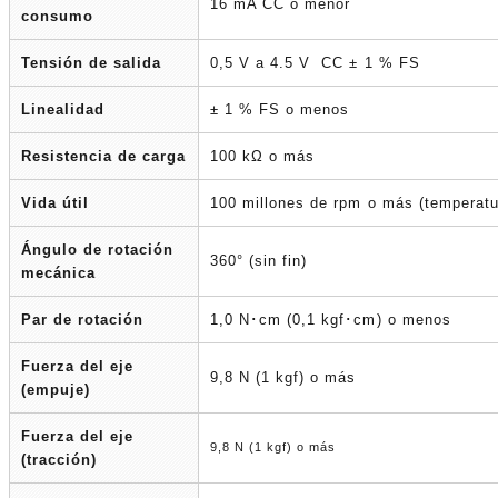
16 mA CC o menor
consumo
Tensión de salida
0,5 V a 4.5 V CC ± 1 % FS
Linealidad
± 1 % FS o menos
Resistencia de carga
100 kΩ o más
Vida útil
100 millones de rpm o más (temperatu
Ángulo de rotación
360° (sin fin)
mecánica
Par de rotación
1,0 N･cm (0,1 kgf･cm) o menos
Fuerza del eje
9,8 N (1 kgf) o más
(empuje)
Fuerza del eje
9,8 N (1 kgf) o más
(tracción)