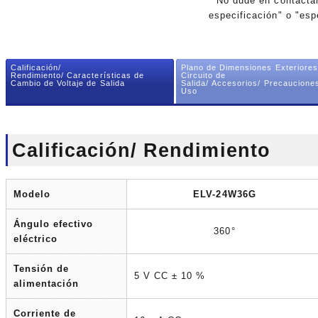
* No dude en contacta
especificación" o "esp
Calificación/
Plano de Dimensiones Exteriores
Rendimiento/ Características de
Circuito de
Cambio de Voltaje de Salida
Salida/ Accesorios/ Precaucione
Uso
Calificación/ Rendimiento
Modelo
ELV-24W36G
Ángulo efectivo
360°
eléctrico
Tensión de
5 V CC ± 10 %
alimentación
Corriente de