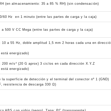
RH (en almacenamiento: 35 a 85 % RH) (sin condensación)
/60 Hz en 1 minuto (entre las partes de carga y la caja)
 a 500 V CC Mega (entre las partes de carga y la caja)
: 10 a 55 Hz, doble amplitud 1,5 mm 2 horas cada una en direcci
 está energizado)
: 200 m/s² (20 G aprox) 3 ciclos en cada dirección X.Y.Z
 está energizado)
 la superficie de detección y el terminal del conector nº 1 (GND)
F, resistencia de descarga 330 Ω)
ico ABS con vidrio (negro), Tapa: PC (transparente)