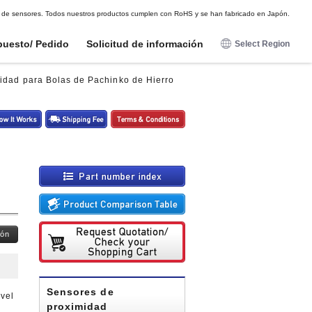
DE
FR
ES
 OEM de sensores. Todos nuestros productos cumplen con RoHS y se han fabricado en Japón.
puesto/ Pedido
Solicitud de información
Select Region
日本語
dad para Bolas de Pachinko de Hierro
English
Para entretenimiento
Para entretenimiento
opción
opción
Deutsch
Sensores de proximidad
Sensores de proximidad
Arnés conector
Arnés conector
Francais
Imanes para sensores
Imanes para sensores
Sensor de ondas de radio
Sensor de ondas de radio
magnéticos
magnéticos
Espanol
Sensores electromagnético
Sensores electromagnético
Soporte de montaje - Arnés
Soporte de montaje - Arnés
conector
conector
Sensor tactil
Sensor tactil
Sensor de choque
Sensor de choque
potenciómetros digitales
potenciómetros digitales
ión
Pulsadores luminosos
Pulsadores luminosos
Sensores de
ivel
proximidad