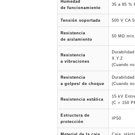
Humedad
35 a 85 % 
de funcionamiento
Tensión soportada
500 V CA 50
Resistencia
50 MΩ mín.
de aislamiento
Durabilidad
Resistencia
X.Y.Z
a vibraciones
(Cuando no
Resistencia
Durabilidad
a golpes/ de choque
(Cuando no
15 kV Entre
Resistencia estática
(C = 150 P
Estructura de
IP50
protección
Material de la caja
Caja: plást