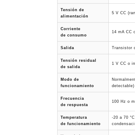
Tensión de
5 V CC (ra
alimentación
Corriente
14 mA CC o
de consumo
Salida
Transistor
Tensión residual
1 V CC o in
de salida
Modo de
Normalment
funcionamiento
detectable)
Frecuencia
100 Hz o m
de respuesta
Temperatura
-20 a 70 °C
de funcionamiento
condensaci