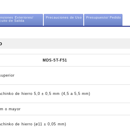
nsiones Exteriores/
Precauciones de Uso
Presupuesto/ Pedido
cuito de Salida
o
MDS-5T-F51
superior
achinko de hierro 5,0 ± 0,5 mm (4,5 a 5,5 mm)
mm o mayor
achinko de hierro (ø11 ± 0,05 mm)