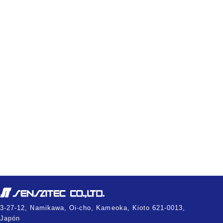
3-27-12, Namikawa, Oi-cho, Kameoka, Kioto 621-0013,
Japón