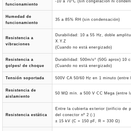
-10 a 70°C (sin congelación ni conden
funcionamiento
Humedad de
35 a 85% RH (sin condensación)
funcionamiento
Durabilidad: 10 a 55 Hz, doble amplit
Resistencia a
X.Y.Z
vibraciones
(Cuando no está energizado)
Resistencia a
Durabilidad: 500m/s² (50G aprox) 10 c
golpes/ de choque
(Cuando no está energizado)
Tensión soportada
500V CA 50/60 Hz en 1 minuto (entre l
Resistencia de
50 MΩ mín. a 500 V CC Mega (entre la
aislamiento
Entre la cubierta exterior (orificio de
Resistencia estática
del conector nº 2 (-)
± 15 kV (C = 150 pF, R = 330 Ω)