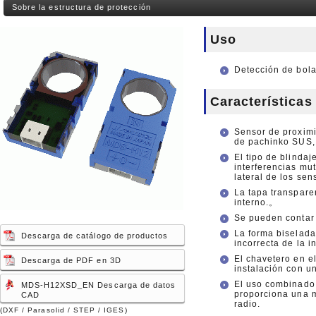
Sobre la estructura de protección
Uso
Detección de bol
Características
Sensor de proximi
de pachinko SUS, 
El tipo de blindaj
interferencias mu
lateral de los sen
La tapa transpare
interno.。
Se pueden contar
La forma biselada
Descarga de catálogo de productos
incorrecta de la i
El chavetero en el
Descarga de PDF en 3D
instalación con un
El uso combinado
MDS-H12XSD_EN Descarga de datos
proporciona una m
CAD
radio.
(DXF / Parasolid / STEP / IGES)