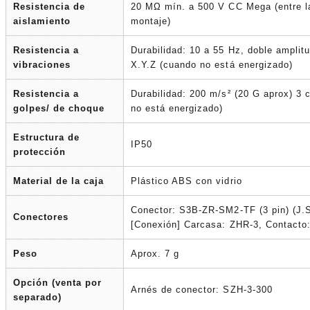
Resistencia de
20 MΩ mín. a 500 V CC Mega (entre la
aislamiento
montaje)
Resistencia a
Durabilidad: 10 a 55 Hz, doble amplit
vibraciones
X.Y.Z (cuando no está energizado)
Resistencia a
Durabilidad: 200 m/s² (20 G aprox) 3 
golpes/ de choque
no está energizado)
Estructura de
IP50
protección
Material de la caja
Plástico ABS con vidrio
Conector: S3B-ZR-SM2-TF (3 pin) (J
Conectores
[Conexión] Carcasa: ZHR-3, Contact
Peso
Aprox. 7 g
Opción (venta por
Arnés de conector: SZH-3-300
separado)