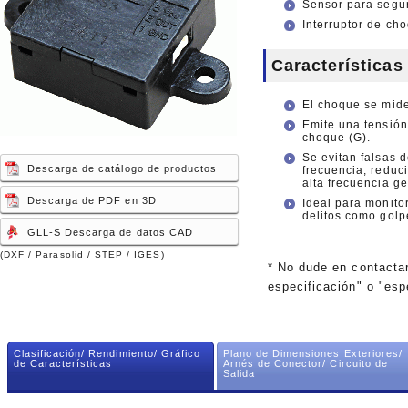
vehiculos autoguiados
vehiculos autoguiados
Sensor para segur
(AGV)
(AGV)
Interruptor de ch
Sensores de
Sensores de
engranajes
engranajes
Características
Sensor tactil
Sensor tactil
El choque se mide
Emite una tensión
choque (G).
Se evitan falsas 
Descarga de catálogo de productos
frecuencia, reduc
alta frecuencia g
Descarga de PDF en 3D
Ideal para monito
delitos como golp
GLL-S Descarga de datos CAD
(DXF / Parasolid / STEP / IGES)
* No dude en contacta
especificación" o "esp
Clasificación/ Rendimiento/ Gráfico
Plano de Dimensiones Exteriores/
de Características
Arnés de Conector/ Circuito de
Salida