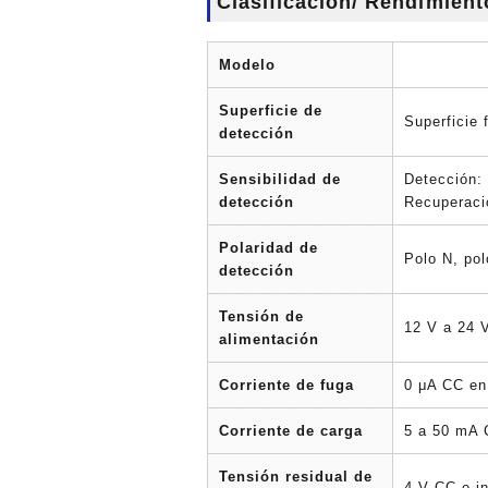
Clasificación/ Rendimient
Modelo
Superficie de
Superficie 
detección
Sensibilidad de
Detección: 
detección
Recuperació
Polaridad de
Polo N, po
detección
Tensión de
12 V a 24 
alimentación
Corriente de fuga
0 μA CC en
Corriente de carga
5 a 50 mA
Tensión residual de
4 V CC o in