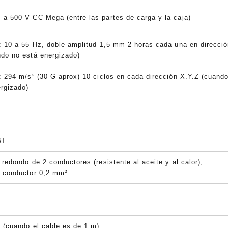
 a 500 V CC Mega (entre las partes de carga y la caja)
: 10 a 55 Hz, doble amplitud 1,5 mm 2 horas cada una en direcci
ndo no está energizado)
: 294 m/s² (30 G aprox) 10 ciclos en cada dirección X.Y.Z (cuand
ergizado)
PBT
 redondo de 2 conductores (resistente al aceite y al calor),
l conductor 0,2 mm²
 (cuando el cable es de 1 m)