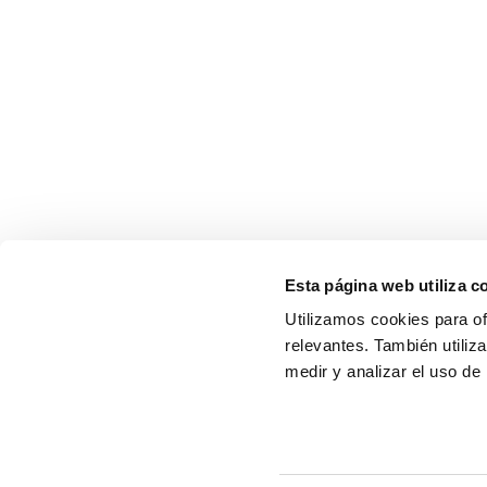
Esta página web utiliza c
Utilizamos cookies para of
relevantes. También utiliz
3-27-12, Namikawa, Oi-cho, Kameoka, 
Japón
medir y analizar el uso de 
TEL: 0771-24-1145 FAX: 0771-24-2807
Nuestros productos cumplen con RoHS