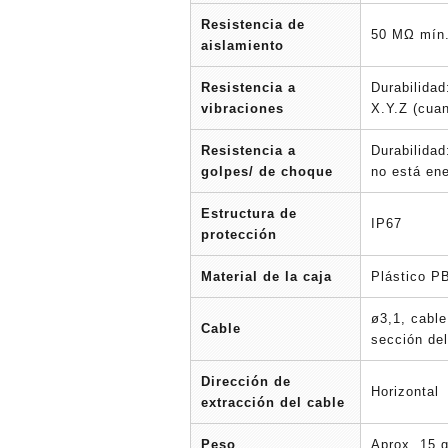
Resistencia de
50 MΩ mín.
aislamiento
Resistencia a
Durabilidad
vibraciones
X.Y.Z (cua
Resistencia a
Durabilidad
golpes/ de choque
no está en
Estructura de
IP67
protección
Material de la caja
Plástico 
ø3,1, cable
Cable
sección de
Dirección de
Horizontal
extracción del cable
Peso
Aprox. 15 g