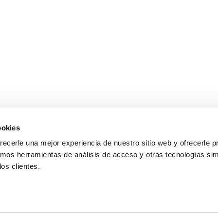
ookies
Flujo de subcontratación de desarrollo y 
recerle una mejor experiencia de nuestro sitio web y ofrecerle 
Información de producto
Presupuest
amos herramientas de análisis de acceso y otras tecnologías sim
Kioto 621-0013,
los clientes.
Cuadro comparativo de productos
I
Guía para pedido
Lista de tarifas d
Solicitud de información
Política de