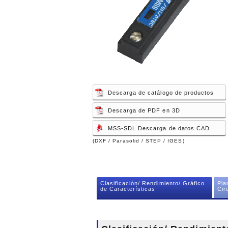
Descarga de catálogo de productos
Descarga de PDF en 3D
MSS-SDL Descarga de datos CAD
(DXF / Parasolid / STEP / IGES)
Clasificación/ Rendimiento/ Gráfico
Pla
de Características
Cir