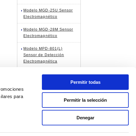
Modelo MGD-25U Sensor
Electromagnético
Modelo MGD-28M Sensor
Electromagnético
Modelo MPD-801(L)
Sensor de Detección
Electromagnética
Permitir todas
diseño
Perfil de la empresa
promociones
o/ Pedido
ilares para
Permitir la selección
ndex de No. producto
e transacción
Denegar
 privacidad
Términos de uso