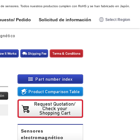
DE
FR
ES
 OEM de sensores. Todos nuestros productos cumplen con RoHS y se han fabricado en Japón.
puesto/ Pedido
Solicitud de información
Select Region
日本語
gnético
English
Para entretenimiento
Para entretenimiento
opción
opción
Deutsch
Sensores de proximidad
Sensores de proximidad
Arnés conector
Arnés conector
Francais
Imanes para sensores
Imanes para sensores
Sensor de ondas de radio
Sensor de ondas de radio
magnéticos
magnéticos
Espanol
Sensores electromagnético
Sensores electromagnético
Soporte de montaje - Arnés
Soporte de montaje - Arnés
conector
conector
Sensor tactil
Sensor tactil
Sensor de choque
Sensor de choque
ión
potenciómetros digitales
potenciómetros digitales
Pulsadores luminosos
Pulsadores luminosos
Sensores
electromagnético