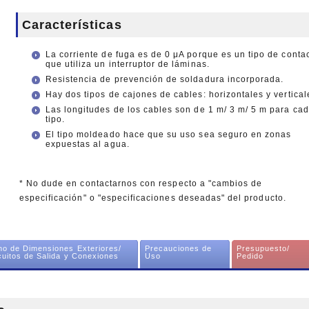
Características
La corriente de fuga es de 0 μA porque es un tipo de conta
que utiliza un interruptor de láminas.
Resistencia de prevención de soldadura incorporada.
Hay dos tipos de cajones de cables: horizontales y vertical
Las longitudes de los cables son de 1 m/ 3 m/ 5 m para ca
tipo.
El tipo moldeado hace que su uso sea seguro en zonas
expuestas al agua.
* No dude en contactarnos con respecto a "cambios de
especificación" o "especificaciones deseadas" del producto.
no de Dimensiones Exteriores/
Precauciones de
Presupuesto/
cuitos de Salida y Conexiones
Uso
Pedido