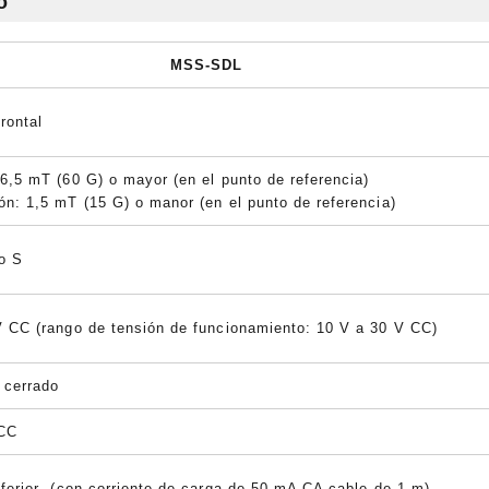
o
MSS-SDL
frontal
6,5 mT (60 G) o mayor (en el punto de referencia)
n: 1,5 mT (15 G) o manor (en el punto de referencia)
lo S
V CC (rango de tensión de funcionamiento: 10 V a 30 V CC)
 cerrado
 CC
ferior (con corriente de carga de 50 mA CA cable de 1 m)