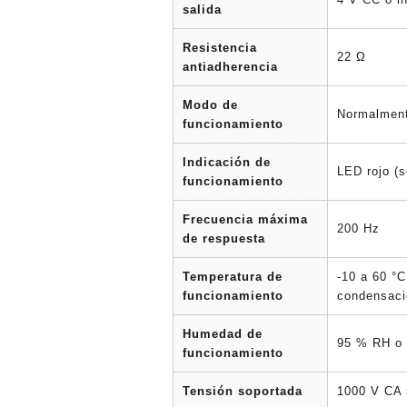
salida
Resistencia
22 Ω
antiadherencia
Modo de
Normalment
funcionamiento
Indicación de
LED rojo (
funcionamiento
Frecuencia máxima
200 Hz
de respuesta
Temperatura de
-10 a 60 °C
funcionamiento
condensaci
Humedad de
95 % RH o 
funcionamiento
Tensión soportada
1000 V CA 5