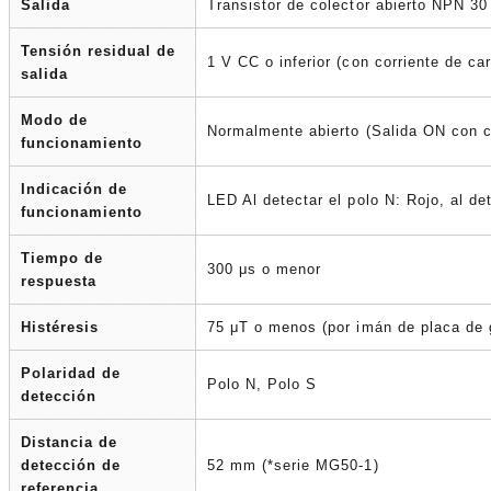
Salida
Transistor de colector abierto NPN 
Tensión residual de
1 V CC o inferior (con corriente de 
salida
Modo de
Normalmente abierto
(Salida ON con 
funcionamiento
Indicación de
LED Al detectar el polo N: Rojo, al de
funcionamiento
Tiempo de
300 μs o menor
respuesta
Histéresis
75 μT o menos (por imán de placa de
Polaridad de
Polo N, Polo S
detección
Distancia de
detección de
52 mm (*serie MG50-1)
referencia