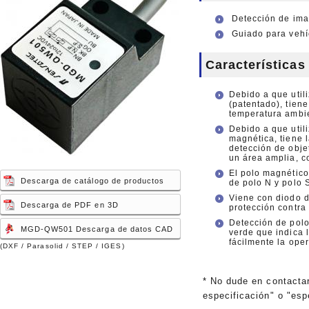
Detección de im
Guiado para vehí
Características
Debido a que uti
(patentado), tiene
temperatura ambi
Debido a que uti
magnética, tiene 
detección de obje
un área amplia, c
El polo magnético
Descarga de catálogo de productos
de polo N y polo 
Viene con diodo d
Descarga de PDF en 3D
protección contra
Detección de polo
MGD-QW501 Descarga de datos CAD
verde que indica 
fácilmente la ope
(DXF / Parasolid / STEP / IGES)
* No dude en contacta
especificación" o "esp