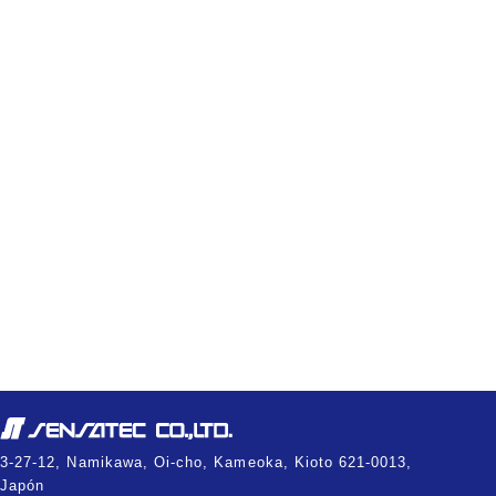
3-27-12, Namikawa, Oi-cho, Kameoka, Kioto 621-0013,
Japón