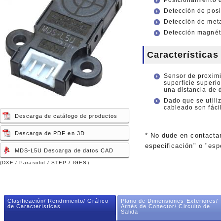
Posicionamiento 
Detección de posi
Detección de meta
Detección magnét
Características
Sensor de proximi
superficie superi
una distancia de 
Dado que se utiliz
cableado son fáci
Descarga de catálogo de productos
Descarga de PDF en 3D
* No dude en contacta
especificación" o "esp
MDS-L5U Descarga de datos CAD
(DXF / Parasolid / STEP / IGES)
Clasificación/ Rendimiento/ Gráfico
Plano de Dimensiones Exteriores/
de Características
Arnés de Conector/ Circuito de
Salida