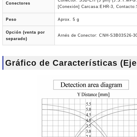
Conector: S3B-EH (3 pin) (J.S.T.MFG
Conectores
[Conexión] Carcasa:EHR-3, Contacto
Peso
Aprox. 5 g
Opción (venta por
Arnés de Conector: CNH-S3B03S26-3
separado)
Gráfico de Características (Ej