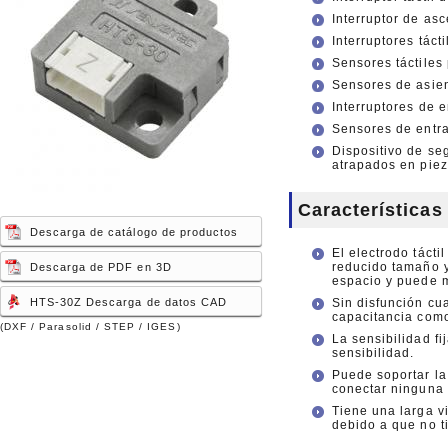
Interruptor de as
Interruptores táct
Sensores táctiles
Sensores de asie
Interruptores de 
Sensores de entra
Dispositivo de se
atrapados en pie
Características
Descarga de catálogo de productos
El electrodo tácti
reducido tamaño y
Descarga de PDF en 3D
espacio y puede m
HTS-30Z Descarga de datos CAD
Sin disfunción cu
capacitancia como
(DXF / Parasolid / STEP / IGES)
La sensibilidad fi
sensibilidad.
Puede soportar la
conectar ninguna p
Tiene una larga vi
debido a que no t