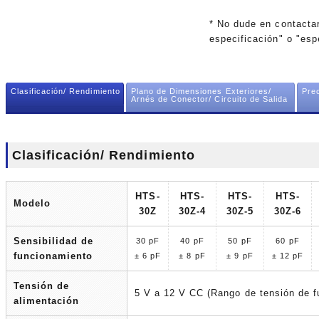
* No dude en contacta
especificación" o "esp
Clasificación/ Rendimiento
Plano de Dimensiones Exteriores/
Pre
Arnés de Conector/ Circuito de Salida
Clasificación/ Rendimiento
HTS-
HTS-
HTS-
HTS-
Modelo
30Z
30Z-4
30Z-5
30Z-6
Sensibilidad de
30 pF
40 pF
50 pF
60 pF
funcionamiento
± 6 pF
± 8 pF
± 9 pF
± 12 pF
Tensión de
5 V a 12 V CC (Rango de tensión de f
alimentación