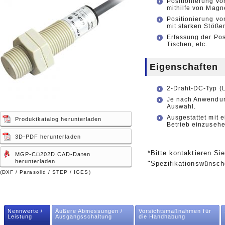
Positionierung v
mithilfe von Magn
Positionierung v
mit starken Stöße
Erfassung der Po
Tischen, etc.
Eigenschaften
2-Draht-DC-Typ (L
Je nach Anwendun
Auswahl.
Ausgestattet mit 
Produktkatalog herunterladen
Betrieb einzusehe
3D-PDF herunterladen
*Bitte kontaktieren Si
MGP-C□202D CAD-Daten
herunterladen
"Spezifikationswünsch
(DXF / Parasolid / STEP / IGES)
Nennwerte /
Äußere Abmessungen /
Vorsichtsmaßnahmen für
Leistung
Ausgangsschaltung
die Handhabung