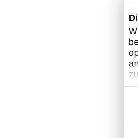
D
Wi
be
op
an
zu
Einwil