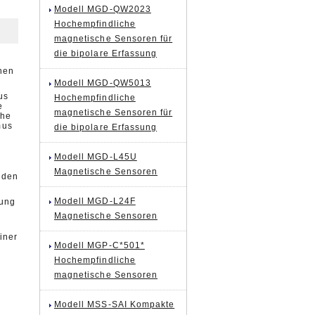
Modell MGD-QW2023
Hochempfindliche
magnetische Sensoren für
die bipolare Erfassung
hen
Modell MGD-QW5013
us
Hochempfindliche
e
magnetische Sensoren für
che
mus
die bipolare Erfassung
Modell MGD-L45U
Magnetische Sensoren
 den
Modell MGD-L24F
lung
Magnetische Sensoren
iner
Modell MGP-C*501*
Hochempfindliche
magnetische Sensoren
Modell MSS-SAI Kompakte