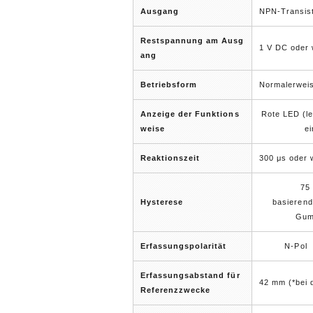
Ausgang
NPN-Transist
Restspannung am Ausg
1 V DC oder 
ang
Betriebsform
Normalerweis
Anzeige der Funktions
Rote LED (l
weise
ei
Reaktionszeit
300 μs oder
75
Hysterese
basierend
Gum
Erfassungspolarität
N-Pol
Erfassungsabstand für
42 mm (*bei 
Referenzzwecke