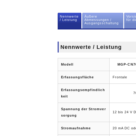
Nennwerte
Äußere
Vors
/ Leistung
Abmessungen /
für d
Ausgangsschaltung
Nennwerte / Leistung
Modell
MGP-CN7
Erfassungsfläche
Frontale
Erfassungsempfindlich
7
keit
Spannung der Stromver
12 bis 24 V 
sorgung
Stromaufnahme
20 mA DC od