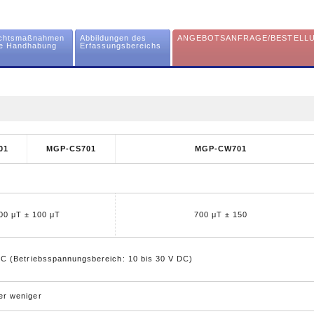
ichtsmaßnahmen
Abbildungen des
ANGEBOTSANFRAGE/BESTELL
ie Handhabung
Erfassungsbereichs
01
MGP-CS701
MGP-CW701
00 μT ± 100 μT
700 μT ± 150
DC (Betriebsspannungsbereich: 10 bis 30 V DC)
er weniger