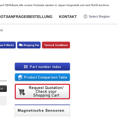
DE
FR
ES
en auf OEM-Basis.Alle unsere Produkte werden in Japan hergestellt und sind RoHS-konform.
OTSANFRAGE/BESTELLUNG
KONTAKT
Select Region
日本語
en
English
Für
Für
Optionen
Optionen
Unterhaltungselektronik
Unterhaltungselektronik
Deutsch
Kabelbäume
Kabelbäume
Näherungssensoren
Näherungssensoren
Francais
Magnetische Einheiten für
Magnetische Einheiten für
magnetische Sensoren
magnetische Sensoren
Funkwellensensoren
Funkwellensensoren
Espanol
Befestigungsbeschläge/Kabelbäume
Befestigungsbeschläge/Kabelbäume
Magnetische Sensoren
Magnetische Sensoren
Berührungssensoren
Berührungssensoren
Schocksensoren
Schocksensoren
Digitale Potentiometer
Digitale Potentiometer
tur
Beleuchtete Druckknöpfe
Beleuchtete Druckknöpfe
Magnetische Sensoren