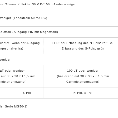
or Offener Kollektor 30 V DC 50 mA oder weniger
weniger (Ladestrom 50 mA DC)
e offen (Ausgang EIN mit Magnetfeld)
euchtet, wenn der Ausgang
LED: bei Erfassung des N-Pols: rot; Bei
ngeschaltet ist)
Erfassung des S-Pols: grün
 weniger
 µT oder weniger
100 µT oder weniger
 auf 30 x 30 x t 1,5 mm
(basierend auf 30 x 30 x t 1,5 mm
miplattenmagnet)
Gummiplattenmagnet)
S-Pol
N-Pol, S-Pol
der Serie MG50-1)