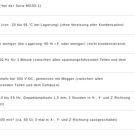
(*bei der Serie MG50-1)
C (von -20 bis 65 °C bei Lagerung) (ohne Vereisung oder Kondensation)
r weniger (bei Lagerung: 90 % r.F. oder weniger) (nicht kondensierend)
60 Hz für 1 Minute (zwischen allen spannungsführenden Teilen und dem
mehr bei 500 V DC, gemessen mit Megger (zwischen allen
hrenden Teilen und dem Gehäuse)
10 bis 55 Hz, Doppelamplitude 1,5 mm, 2 Stunden in X-, Y- und Z-Richtung
et)
500 m/s² (ca. 50 G) 3-mal in X-, Y- und Z-Richtung (ausgeschaltet)