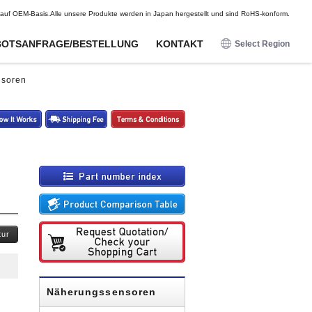
DE
FR
ES
en auf OEM-Basis.Alle unsere Produkte werden in Japan hergestellt und sind RoHS-konform.
OTSANFRAGE/BESTELLUNG
KONTAKT
Select Region
日本語
nsoren
English
Für
Für
Optionen
Optionen
Unterhaltungselektronik
Unterhaltungselektronik
Deutsch
Kabelbäume
Kabelbäume
Näherungssensoren
Näherungssensoren
Francais
Magnetische Einheiten für
Magnetische Einheiten für
magnetische Sensoren
magnetische Sensoren
Funkwellensensoren
Funkwellensensoren
Espanol
Befestigungsbeschläge/Kabelbäume
Befestigungsbeschläge/Kabelbäume
Magnetische Sensoren
Magnetische Sensoren
Berührungssensoren
Berührungssensoren
Schocksensoren
Schocksensoren
Digitale Potentiometer
Digitale Potentiometer
tur
Beleuchtete Druckknöpfe
Beleuchtete Druckknöpfe
Näherungssensoren