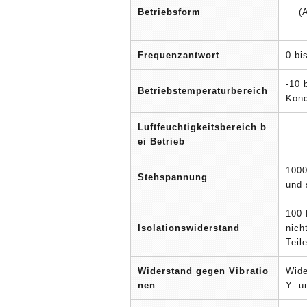
Betriebsform
(
Frequenzantwort
0 bi
-10 
Betriebstemperaturbereich
Kond
Luftfeuchtigkeitsbereich b
ei Betrieb
1000
Stehspannung
und 
100 
Isolationswiderstand
nich
Teil
Widerstand gegen Vibratio
Wide
nen
Y- u