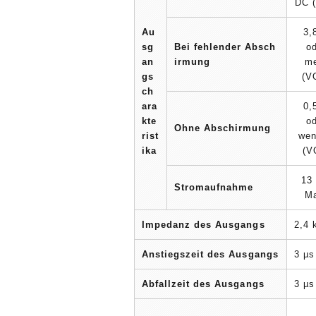
DC 
Au
3,
sg
Bei fehlender Absch
o
an
irmung
m
gs
(V
ch
ara
0,
kte
o
Ohne Abschirmung
rist
wen
ika
(V
13
Stromaufnahme
M
Impedanz des Ausgangs
2,4 
Anstiegszeit des Ausgangs
3 µs
Abfallzeit des Ausgangs
3 µs