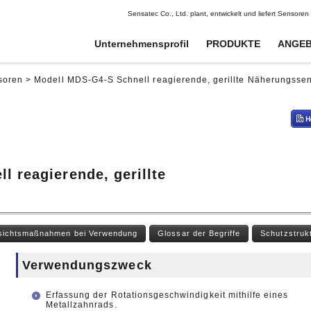
Sensatec Co., Ltd. plant, entwickelt und liefert Sensor
Unternehmensprofil
PRODUKTE
ANGEB
soren
>
Modell MDS-G4-S Schnell reagierende, gerillte Näherungsse
Digitale Potentiometer
Digitale Potentiometer
Signalkoppler
Signalkoppler
Schocksensoren
Schocksensoren
Hochspannungssensoren
Hochspannungssensoren
Neigungssensoren
Neigungssensoren
CANopen-Neigungssensoren
CANopen-Neigungssensoren
 reagierende, gerillte
Pyroelektrische
Pyroelektrische
Gyrosensoren
Gyrosensoren
Infrarotsensoren
Infrarotsensoren
Photoelektrische Sensoren
Photoelektrische Sensoren
Infrarot-Temperatursensoren
Infrarot-Temperatursensoren
sichtsmaßnahmen bei Verwendung
Glossar der Begriffe
Schutzstruk
Temperatur- und
Temperatur- und
Feuchtigkeitssensoren
Feuchtigkeitssensoren
Verwendungszweck
Wasserstandssensoren
Wasserstandssensoren
Erfassung der Rotationsgeschwindigkeit mithilfe eines
Metallzahnrads.