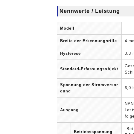
Nennwerte / Leistung
Modell
Breite der Erkennungsrille
4 m
Hysterese
0,3 
Gesc
Standard-Erfassungsobjekt
Schl
Spannung der Stromversor
6,0 
gung
NPN-
Ausgang
Last
folg
Bei
Betriebsspannung