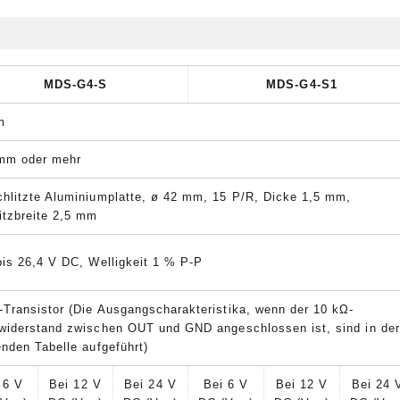
MDS-G4-S
MDS-G4-S1
m
mm oder mehr
hlitzte Aluminiumplatte, ø 42 mm, 15 P/R, Dicke 1,5 mm,
itzbreite 2,5 mm
bis 26,4 V DC, Welligkeit 1 % P-P
Transistor (Die Ausgangscharakteristika, wenn der 10 kΩ-
widerstand zwischen OUT und GND angeschlossen ist, sind in der
enden Tabelle aufgeführt)
 6 V
Bei 12 V
Bei 24 V
Bei 6 V
Bei 12 V
Bei 24 