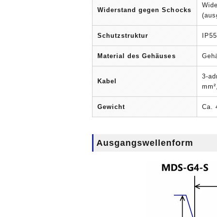
Wide
Widerstand gegen Schocks
(aus
Schutzstruktur
IP55
Material des Gehäuses
Gehä
3-ad
Kabel
mm²,
Gewicht
Ca. 
Ausgangswellenform