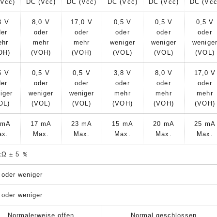
(Vcc)
DC (Vcc)
DC (Vcc)
DC (Vcc)
DC (Vcc)
DC (Vcc
8 V
8,0 V
17,0 V
0,5 V
0,5 V
0,5 V
der
oder
oder
oder
oder
oder
ehr
mehr
mehr
weniger
weniger
wenige
OH)
(VOH)
(VOH)
(VOL)
(VOL)
(VOL)
5 V
0,5 V
0,5 V
3,8 V
8,0 V
17,0 V
der
oder
oder
oder
oder
oder
iger
weniger
weniger
mehr
mehr
mehr
OL)
(VOL)
(VOL)
(VOH)
(VOH)
(VOH)
 mA
17 mA
23 mA
15 mA
20 mA
25 mA
ax.
Max.
Max.
Max.
Max.
Max.
kΩ ± 5 ％
 oder weniger
 oder weniger
Normalerweise offen
Normal geschlossen