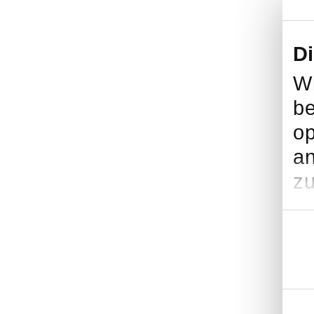
D
Wi
be
op
an
zu
Einwil