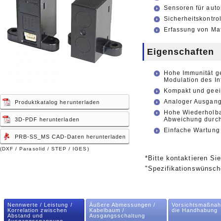
Sensoren für aut
Sicherheitskontro
Erfassung von Ma
Eigenschaften
Hohe Immunität g
Modulation des Inf
Kompakt und geeig
Analoger Ausgang
Produktkatalog herunterladen
Hohe Wiederholbar
Abweichung durch 
3D-PDF herunterladen
Einfache Wartung 
PRB-SS_MS CAD-Daten herunterladen
(DXF / Parasolid / STEP / IGES)
*Bitte kontaktieren Si
"Spezifikationswünsch
Nennwerte / Leistung /
Äußere Abmessungen /
Vorsichtsmaßnah
Korrelation zwischen
Kabelbaum /
die Handhabung
Abstand und
Ausgangsschaltung