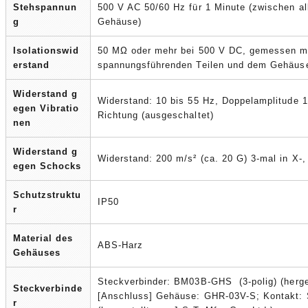
Stehspannun
500 V AC 50/60 Hz für 1 Minute (zwischen a
g
Gehäuse)
Isolationswid
50 MΩ oder mehr bei 500 V DC, gemessen mi
erstand
spannungsführenden Teilen und dem Gehäus
Widerstand g
Widerstand: 10 bis 55 Hz, Doppelamplitude 1
egen Vibratio
Richtung (ausgeschaltet)
nen
Widerstand g
Widerstand: 200 m/s² (ca. 20 G) 3-mal in X-,
egen Schocks
Schutzstruktu
IP50
r
Material des
ABS-Harz
Gehäuses
Steckverbinder: BM03B-GHS (3-polig) (hergest
Steckverbinde
[Anschluss] Gehäuse: GHR-03V-S; Kontakt:
r