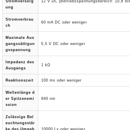
Stromversorg
12 V DC (Betriebsspannungsbereich: 10,8 bi
ung
Stromverbrau
60 mA DC oder weniger
ch
Maximale Aus
gangssättigun
5,5 V DC oder weniger
gsspannung
Impedanz des
1 kΩ
Ausgangs
Reaktionszeit
100 ms oder weniger
Wellenlänge d
er Spitzenemi
940 nm
ssion
Zulässige Bel
euchtungsstär
ke des Umgeb
10000 Lx oder weniger