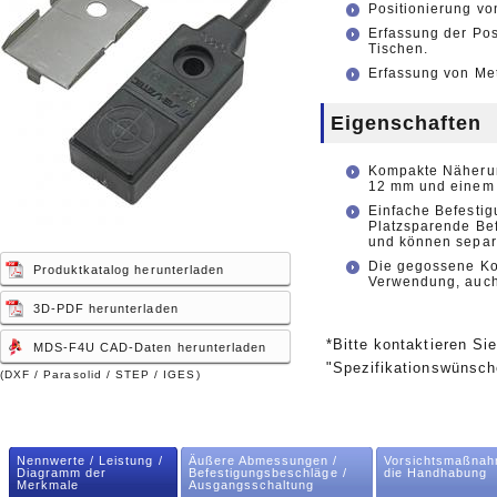
Positionierung v
Erfassung der Pos
Tischen.
Erfassung von Me
Eigenschaften
Kompakte Näherun
12 mm und einem 
Einfache Befestig
Platzsparende Bef
und können separ
Die gegossene Kon
Produktkatalog herunterladen
Verwendung, auch 
3D-PDF herunterladen
*Bitte kontaktieren Si
MDS-F4U CAD-Daten herunterladen
"Spezifikationswünsch
(DXF / Parasolid / STEP / IGES)
Nennwerte / Leistung /
Äußere Abmessungen /
Vorsichtsmaßnah
Diagramm der
Befestigungsbeschläge /
die Handhabung
Merkmale
Ausgangsschaltung