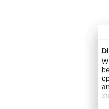
D
Wi
be
op
an
zu
Einwil