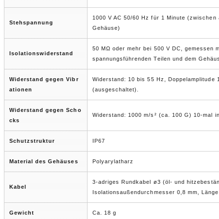
1000 V AC 50/60 Hz für 1 Minute (zwischen
Stehspannung
Gehäuse)
50 MΩ oder mehr bei 500 V DC, gemessen m
Isolationswiderstand
spannungsführenden Teilen und dem Gehäu
Widerstand gegen Vibr
Widerstand: 10 bis 55 Hz, Doppelamplitude 
ationen
(ausgeschaltet).
Widerstand gegen Scho
Widerstand: 1000 m/s² (ca. 100 G) 10-mal in
cks
Schutzstruktur
IP67
Material des Gehäuses
Polyarylatharz
3-adriges Rundkabel ø3 (öl- und hitzebestän
Kabel
Isolationsaußendurchmesser 0,8 mm, Länge
Gewicht
Ca. 18 g